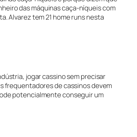
inheiro das máquinas caça-níqueis com
ta. Alvarez tem 21 home runs nesta
dústria, jogar cassino sem precisar
 Os frequentadores de cassinos devem
 pode potencialmente conseguir um