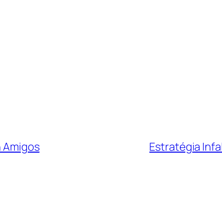
n Amigos
Estratégia Infa