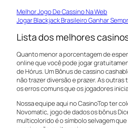
Melhor Jogo De Cassino Na Web
Jogar Blackjack Brasileiro Ganhar Semp
Lista dos melhores casinos 
Quanto menor a porcentagem de espera, 
online que você pode jogar gratuitamen
de Hórus. Um Bônus de cassino cashable
não trazer diversão e prazer. As outr
os erros comuns que os jogadores inic
Nossa equipe aqui no CasinoTop ter co
Novomatic, jogo de dados os bônus Dic
multicolorido é o símbolo selvagem qu