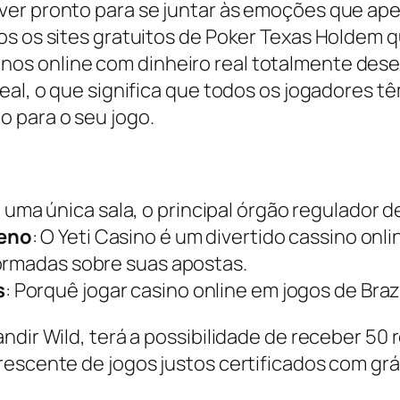
ver pronto para se juntar às emoções que ape
dos os sites gratuitos de Poker Texas Holdem
os online com dinheiro real totalmente dese
real, o que significa que todos os jogadores
 para o seu jogo.
m uma única sala, o principal órgão regulador 
keno
: O Yeti Casino é um divertido cassino onl
ormadas sobre suas apostas.
s
: Porquê jogar casino online em jogos de Braz
ndir Wild, terá a possibilidade de receber 50
rescente de jogos justos certificados com gr