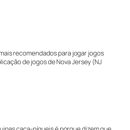
 mais recomendados para jogar jogos
plicação de jogos de Nova Jersey (NJ
quinas caça-níqueis é porque dizem que