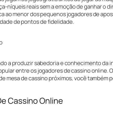
a-níqueis reais sem a emoção de ganhar o d
lica ao menor dos pequenos jogadores de apos
dade de pontos de fidelidade.
o
ado a produzir sabedoria e conhecimento da in
opular entre os jogadores de cassino online.
os de mesa de cassino próximos, você também
 De Cassino Online