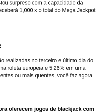
stou surpreso com a capacidade da
eceberá 1,000 x o total do Mega Jackpot
e
 realizadas no terceiro e último dia do
uma roleta europeia e 5,26% em uma
entes ou mais quentes, você faz agora
gora oferecem jogos de blackjack com