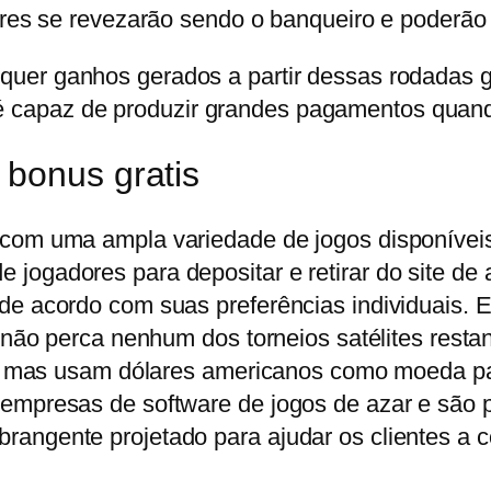
ores se revezarão sendo o banqueiro e poderão 
quer ganhos gerados a partir dessas rodadas g
capaz de produzir grandes pagamentos quando
 bonus gratis
com uma ampla variedade de jogos disponíveis,
jogadores para depositar e retirar do site de 
 de acordo com suas preferências individuais.
ê não perca nenhum dos torneios satélites rest
nte, mas usam dólares americanos como moeda p
 empresas de software de jogos de azar e são 
angente projetado para ajudar os clientes a co