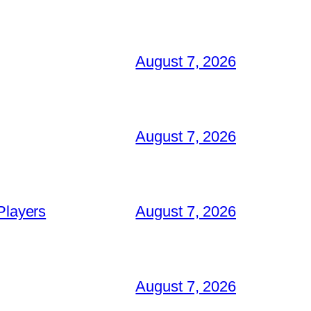
August 7, 2026
August 7, 2026
Players
August 7, 2026
August 7, 2026