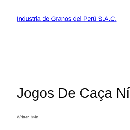
Skip
to
Industria de Granos del Perú S.A.C.
content
Jogos De Caça Ní
Written by
in