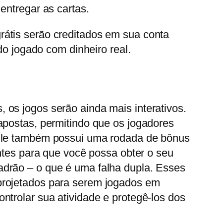
entregar as cartas.
rátis serão creditados em sua conta
 jogado com dinheiro real.
 os jogos serão ainda mais interativos.
apostas, permitindo que os jogadores
 Ele também possui uma rodada de bônus
antes para que você possa obter o seu
adrão – o que é uma falha dupla. Esses
projetados para serem jogados em
ntrolar sua atividade e protegê-los dos