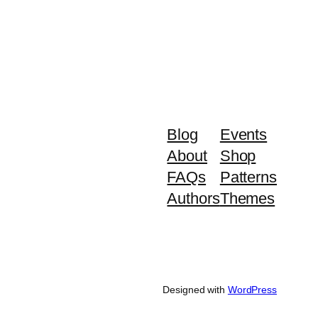
Blog
Events
About
Shop
FAQs
Patterns
Authors
Themes
Designed with
WordPress