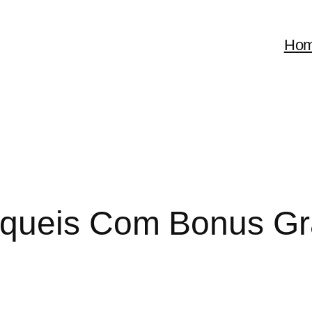
Ho
queis Com Bonus Gra