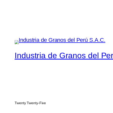
Industria de Granos del Pe
Twenty Twenty-Five