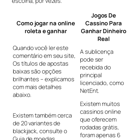
escolha, por vezes.
Jogos De
Como jogar na online
Cassino Para
roleta e ganhar
Ganhar Dinheiro
Real
Quando você ler este
A sublicença
comentário em seu site,
pode ser
Os títulos de apostas
recebida do
baixas são opções
principal
brilhantes – explicamos
licenciado, como
com mais detalhes
NetEnt.
abaixo.
Existem muitos
cassinos online
Existem também cerca
que oferecem
de 20 variantes de
rodadas grátis,
blackjack, consulte o
foram apenas 6
Guia de moedas.