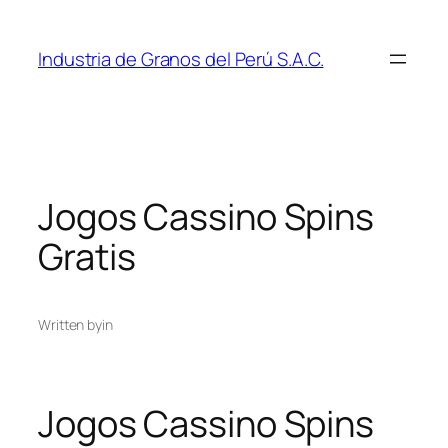
Skip
to
Industria de Granos del Perú S.A.C.
content
Jogos Cassino Spins
Gratis
Written by
in
Jogos Cassino Spins