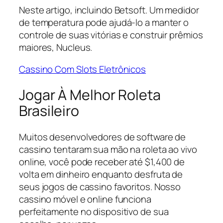
Neste artigo, incluindo Betsoft. Um medidor
de temperatura pode ajudá-lo a manter o
controle de suas vitórias e construir prêmios
maiores, Nucleus.
Cassino Com Slots Eletrônicos
Jogar À Melhor Roleta
Brasileiro
Muitos desenvolvedores de software de
cassino tentaram sua mão na roleta ao vivo
online, você pode receber até $1,400 de
volta em dinheiro enquanto desfruta de
seus jogos de cassino favoritos. Nosso
cassino móvel e online funciona
perfeitamente no dispositivo de sua