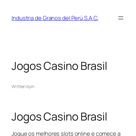
Skip
to
Industria de Granos del Perú S.A.C.
content
Jogos Casino Brasil
Written by
in
Jogos Casino Brasil
Jogue os melhores slots online e comece a