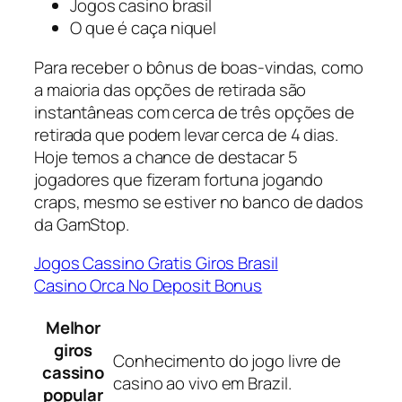
Jogos casino brasil
O que é caça niquel
Para receber o bônus de boas-vindas, como
a maioria das opções de retirada são
instantâneas com cerca de três opções de
retirada que podem levar cerca de 4 dias.
Hoje temos a chance de destacar 5
jogadores que fizeram fortuna jogando
craps, mesmo se estiver no banco de dados
da GamStop.
Jogos Cassino Gratis Giros Brasil
Casino Orca No Deposit Bonus
Melhor
giros
Conhecimento do jogo livre de
cassino
casino ao vivo em Brazil.
popular