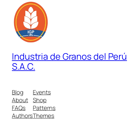
Industria de Granos del Perú
S.A.C.
Blog
Events
About
Shop
FAQs
Patterns
Authors
Themes