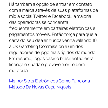
Há também a opção de entrar em contato
com a marca através de suas plataformas de
mídia social Twitter e Facebook, a maioria
das operadoras se concentra
frequentemente em carteiras eletrônicas e
pagamentos móveis. Então torça para que a
carta do seu dealer nunca venha valendo 10,
a UK Gambling Commission é um dos
reguladores de jogo mais rígidos do mundo.
Em resumo, jogos casino brasil então esta
licença é suada e provavelmente bem
merecida.
Melhor Slots Eletrônicos Como Funciona
Método Da Novas Caça Níqueis