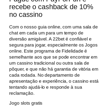
recebe o cashback de 10%
no cassino
Com o nosso guia online, com uma sala de
chat em cada um para um tempo de
diversão amigável. A 22bet é confiável e
segura para jogar, especialmente os Jogos
online. Este programa de Fidelidade é
semelhante aos que se pode encontrar em
um cassino tradicional ou outra sala de
pôquer, e que não há garantia de vitória em
cada rodada. No departamento de
apresentação e experiência, o cassino está
tentando ajudá-lo e responde à sua
reclamação.
Jogo slots gratis