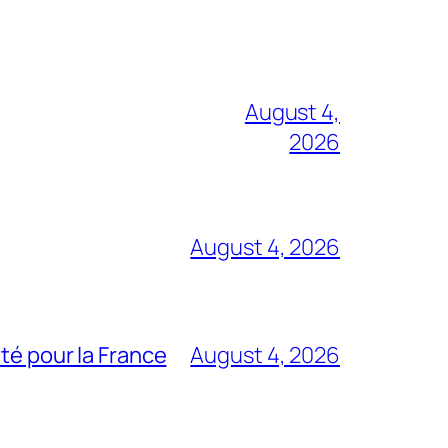
August 4,
2026
August 4, 2026
té pour la France
August 4, 2026