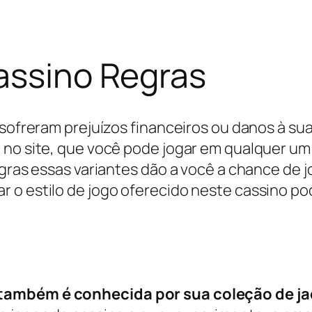
assino Regras
e sofreram prejuízos financeiros ou danos à s
a no site, que você pode jogar em qualquer u
egras essas variantes dão a você a chance de 
 o estilo de jogo oferecido neste cassino po
também é conhecida por sua coleção de jac