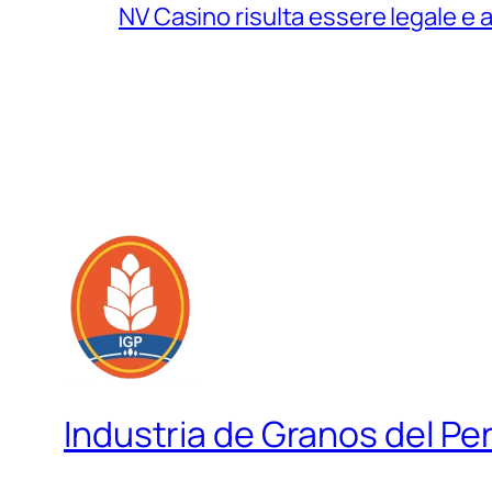
NV Casino risulta essere legale e af
Industria de Granos del Per