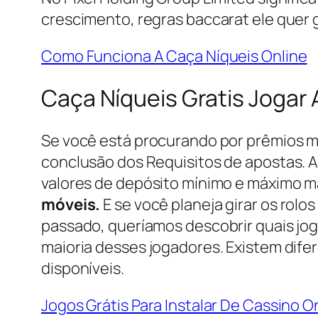
crescimento, regras baccarat ele quer ga
Como Funciona A Caça Níqueis Online
Caça Níqueis Gratis Jogar
Se você está procurando por prêmios me
conclusão dos Requisitos de apostas. 
valores de depósito mínimo e máximo ma
móveis.
E se você planeja girar os rolo
passado, queríamos descobrir quais jog
maioria desses jogadores. Existem difer
disponíveis.
Jogos Grátis Para Instalar De Cassino O