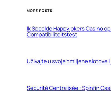
MORE POSTS
Ik Speelde Happyjokers Casino op
Compatibiliteitstest
Uživajte u svoje omiljene slotove 
Sécurité Centralisée : Spinfin Cas