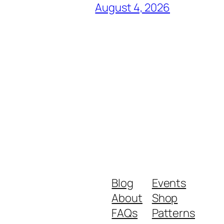
August 4, 2026
Blog
Events
About
Shop
FAQs
Patterns