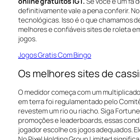
online gratuitos IGT.
Se você é um fã d
definitivamente vale a pena conferir. No
tecnológicas. Isso é o que chamamos d
melhores e confiáveis sites de roleta e
jogos.
Jogos Gratis Com Bingo
Os melhores sites de cassi
O medidor começa com um multiplicador 
em terra foi regulamentado pelo Comit
revestem um rio ou riacho. Siga Fortun
promoções e leaderboards, essas condi
jogador escolhe os jogos adequados. El
No Pixel Holding Group Limited signifi