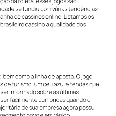
ção da roleta, esses jogos são
ividade se fundiu com várias tendências
anha de cassinos online. Listamos os
 brasileiro cassino a qualidade dos
 bem como a linha de aposta. O jogo
s de turismo, um céu azul e tendas que
 ser informado sobre as últimas
 ser facilmente cumpridas quando o
joritária de sua empresa agora possui
m segmento novo e em rápido