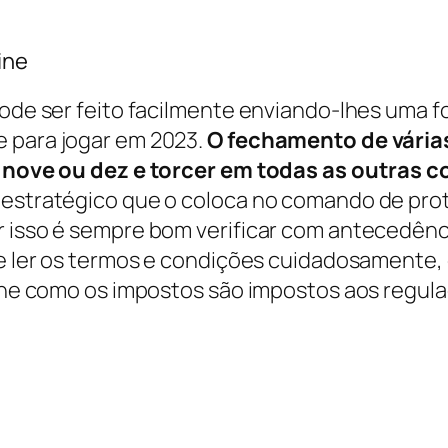
ine
pode ser feito facilmente enviando-lhes uma f
e para jogar em 2023.
O fechamento de vária
o, nove ou dez e torcer em todas as outras 
 estratégico que o coloca no comando de pro
r isso é sempre bom verificar com antecedênc
 de ler os termos e condições cuidadosamente
line como os impostos são impostos aos regul