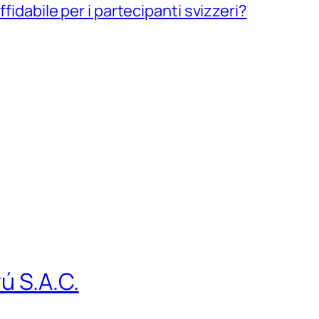
fidabile per i partecipanti svizzeri?
ú S.A.C.