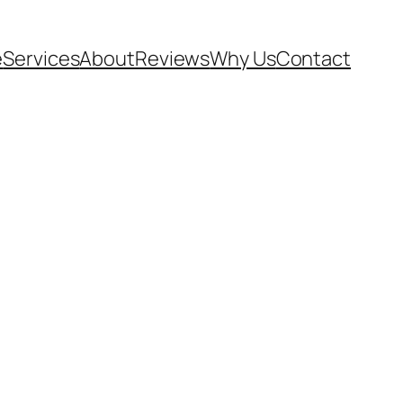
e
Services
About
Reviews
Why Us
Contact