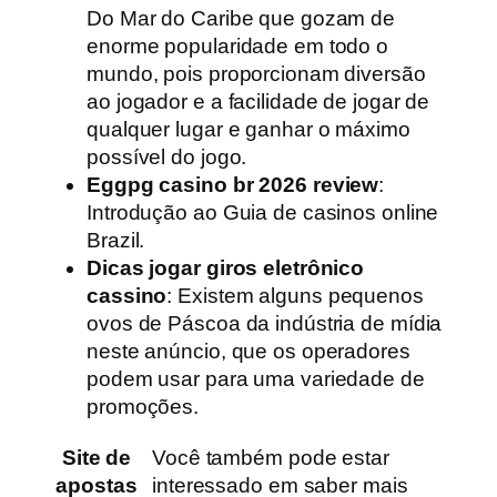
Do Mar do Caribe que gozam de
enorme popularidade em todo o
mundo, pois proporcionam diversão
ao jogador e a facilidade de jogar de
qualquer lugar e ganhar o máximo
possível do jogo.
Eggpg casino br 2026 review
:
Introdução ao Guia de casinos online
Brazil.
Dicas jogar giros eletrônico
cassino
: Existem alguns pequenos
ovos de Páscoa da indústria de mídia
neste anúncio, que os operadores
podem usar para uma variedade de
promoções.
Site de
Você também pode estar
apostas
interessado em saber mais