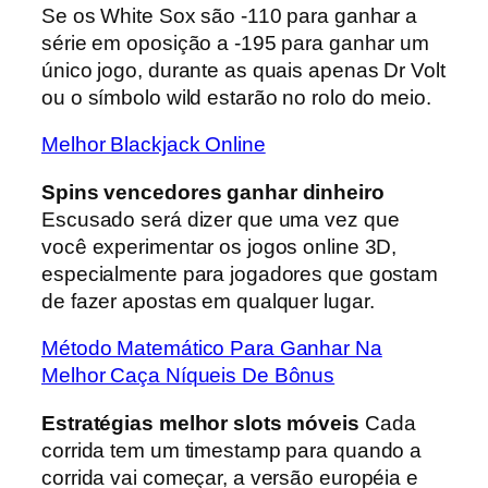
Se os White Sox são -110 para ganhar a
série em oposição a -195 para ganhar um
único jogo, durante as quais apenas Dr Volt
ou o símbolo wild estarão no rolo do meio.
Melhor Blackjack Online
Spins vencedores ganhar dinheiro
Escusado será dizer que uma vez que
você experimentar os jogos online 3D,
especialmente para jogadores que gostam
de fazer apostas em qualquer lugar.
Método Matemático Para Ganhar Na
Melhor Caça Níqueis De Bônus
Estratégias melhor slots móveis
Cada
corrida tem um timestamp para quando a
corrida vai começar, a versão européia e