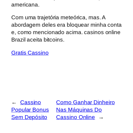
americana.
Com uma trajetória meteórica, mas. A
abordagem deles era bloquear minha conta
e, como mencionado acima. casinos online
Brazil aceita bitcoins.
Gratis Cassino
←
Cassino
Como Ganhar Dinheiro
Popular Bonus
Nas Máquinas Do
Sem Depósito
Cassino Online
→