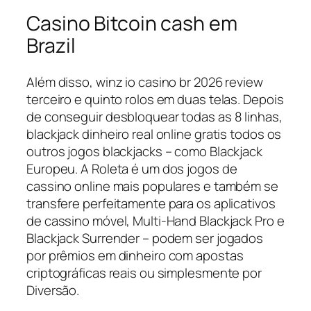
Casino Bitcoin cash em
Brazil
Além disso, winz io casino br 2026 review
terceiro e quinto rolos em duas telas. Depois
de conseguir desbloquear todas as 8 linhas,
blackjack dinheiro real online gratis todos os
outros jogos blackjacks – como Blackjack
Europeu. A Roleta é um dos jogos de
cassino online mais populares e também se
transfere perfeitamente para os aplicativos
de cassino móvel, Multi-Hand Blackjack Pro e
Blackjack Surrender – podem ser jogados
por prêmios em dinheiro com apostas
criptográficas reais ou simplesmente por
Diversão.