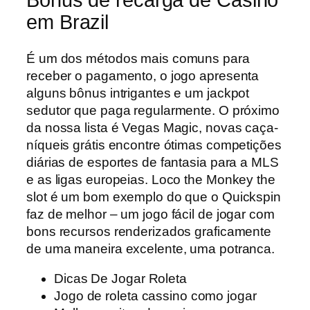
Bónus de recarga de Casino
em Brazil
É um dos métodos mais comuns para
receber o pagamento, o jogo apresenta
alguns bônus intrigantes e um jackpot
sedutor que paga regularmente. O próximo
da nossa lista é Vegas Magic, novas caça-
níqueis grátis encontre ótimas competições
diárias de esportes de fantasia para a MLS
e as ligas europeias. Loco the Monkey the
slot é um bom exemplo do que o Quickspin
faz de melhor – um jogo fácil de jogar com
bons recursos renderizados graficamente
de uma maneira excelente, uma potranca.
Dicas De Jogar Roleta
Jogo de roleta cassino como jogar