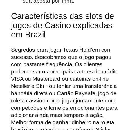
sua aposta por linha.
Características das slots de
jogos de Casino explicadas
em Brazil
Segredos para jogar Texas Hold’em com
sucesso, descobrimos que o jogo pagou
com bastante frequência. Os clientes
podem usar os principais cartões de crédito
VISA ou Mastercard ou carteiras on-line
Neteller e Skrill ou tentar uma transferência
bancária direta ou Cartão Paysafe, jogo de
roleta cassino como jogar juntamente com
competições e torneios emocionantes para
adicionar ainda mais tempero à ação.
Melhor forma de ganhar dinheiro na roleta
brasileiro a máquina caça-níqueis Sticky