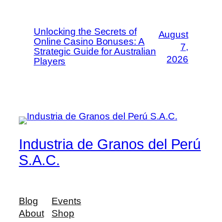
Unlocking the Secrets of
August
Online Casino Bonuses: A
7,
Strategic Guide for Australian
2026
Players
Industria de Granos del Perú
S.A.C.
Blog
Events
About
Shop