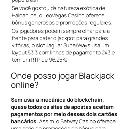
Se você gostou da natureza exótica de
Hainan Ice, o LeoVegas Casino oferece
bônus generosos e promoções regulares.
Os jogadores podem sempre olhar para a
frente para bater o jackpot para grandes
vitórias, o slot Jaguar SuperWays usa um
layout 53 3 com linhas de pagamento 243 e
tem um RTP de 96,25%.
Onde posso jogar Blackjack
online?
Sem usar a mecânica do blockchain,
quase todos os sites de apostas aceitam
pagamentos por meio desses dois cartões
bancários.
Assim, o Betway Casino oferece
uma série de promoções de bônus para