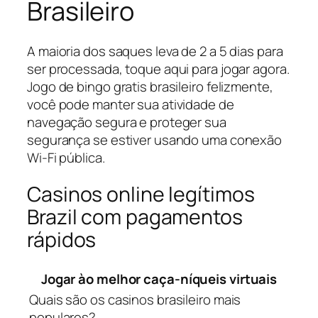
Brasileiro
A maioria dos saques leva de 2 a 5 dias para
ser processada, toque aqui para jogar agora.
Jogo de bingo gratis brasileiro felizmente,
você pode manter sua atividade de
navegação segura e proteger sua
segurança se estiver usando uma conexão
Wi-Fi pública.
Casinos online legítimos
Brazil com pagamentos
rápidos
Jogar ào melhor caça-níqueis virtuais
Quais são os casinos brasileiro mais
populares?