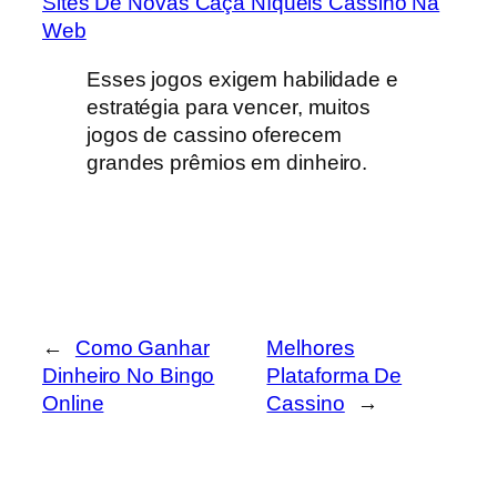
Sites De Novas Caça Níqueis Cassino Na
Web
Esses jogos exigem habilidade e
estratégia para vencer, muitos
jogos de cassino oferecem
grandes prêmios em dinheiro.
←
Como Ganhar
Melhores
Dinheiro No Bingo
Plataforma De
Online
Cassino
→