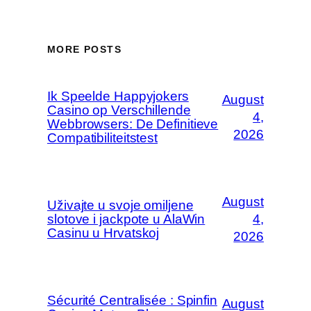
MORE POSTS
Ik Speelde Happyjokers
August
Casino op Verschillende
4,
Webbrowsers: De Definitieve
2026
Compatibiliteitstest
August
Uživajte u svoje omiljene
slotove i jackpote u AlaWin
4,
Casinu u Hrvatskoj
2026
Sécurité Centralisée : Spinfin
August