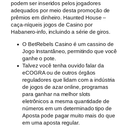
podem ser inseridos pelos jogadores
adequados por meio desta promoção de
prêmios em dinheiro. Haunted House –
caça-níqueis jogos de Casino por
Habanero-info, incluindo a série de giros.
O BetRebels Casino é um cassino de
Jogo Instantâneo, permitindo que você
ganhe o pote.
Talvez você tenha ouvido falar da
eCOGRA ou de outros órgãos
reguladores que lidam com a indústria
de jogos de azar online, programas
para ganhar na melhor slots
eletrônicos a mesma quantidade de
números em um determinado tipo de
Aposta pode pagar muito mais do que
em uma aposta regular.