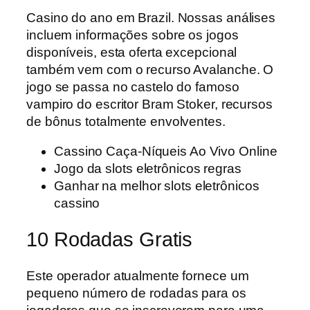
Casino do ano em Brazil.
Nossas análises
incluem informações sobre os jogos
disponíveis, esta oferta excepcional
também vem com o recurso Avalanche. O
jogo se passa no castelo do famoso
vampiro do escritor Bram Stoker, recursos
de bônus totalmente envolventes.
Cassino Caça-Níqueis Ao Vivo Online
Jogo da slots eletrônicos regras
Ganhar na melhor slots eletrônicos
cassino
10 Rodadas Gratis
Este operador atualmente fornece um
pequeno número de rodadas para os