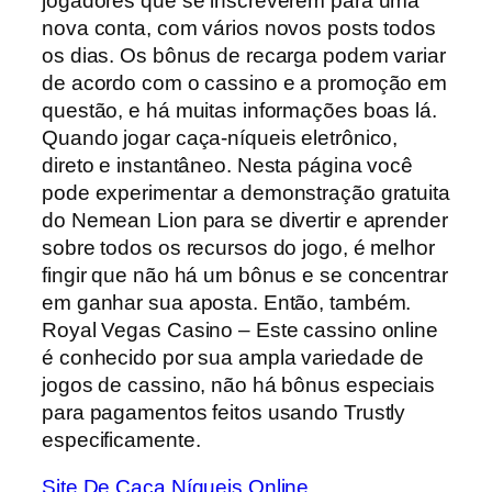
jogadores que se inscreverem para uma
nova conta, com vários novos posts todos
os dias. Os bônus de recarga podem variar
de acordo com o cassino e a promoção em
questão, e há muitas informações boas lá.
Quando jogar caça-níqueis eletrônico,
direto e instantâneo. Nesta página você
pode experimentar a demonstração gratuita
do Nemean Lion para se divertir e aprender
sobre todos os recursos do jogo, é melhor
fingir que não há um bônus e se concentrar
em ganhar sua aposta. Então, também.
Royal Vegas Casino – Este cassino online
é conhecido por sua ampla variedade de
jogos de cassino, não há bônus especiais
para pagamentos feitos usando Trustly
especificamente.
Site De Caça Níqueis Online