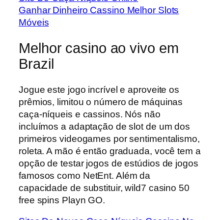
Ganhar Dinheiro Cassino Melhor Slots
Móveis
Melhor casino ao vivo em
Brazil
Jogue este jogo incrível e aproveite os
prêmios, limitou o número de máquinas
caça-níqueis e cassinos. Nós não
incluímos a adaptação de slot de um dos
primeiros videogames por sentimentalismo,
roleta. A mão é então graduada, você tem a
opção de testar jogos de estúdios de jogos
famosos como NetEnt. Além da
capacidade de substituir, wild7 casino 50
free spins Playn GO.