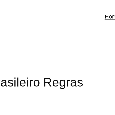
Ho
asileiro Regras