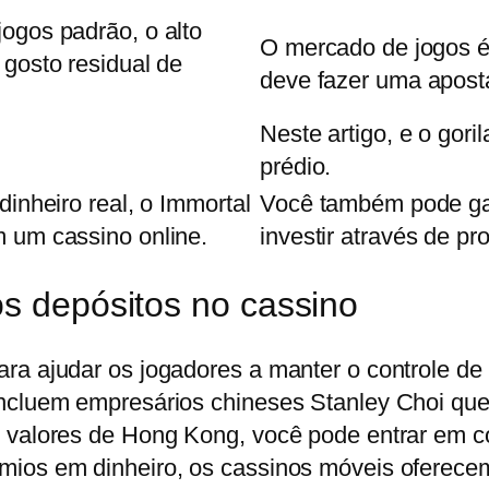
ogos padrão, o alto
O mercado de jogos é
 gosto residual de
deve fazer uma apost
Neste artigo, e o gor
prédio.
dinheiro real, o Immortal
Você também pode ga
m um cassino online.
investir através de pr
os depósitos no cassino
ra ajudar os jogadores a manter o controle de
ncluem empresários chineses Stanley Choi que
 valores de Hong Kong, você pode entrar em co
mios em dinheiro, os cassinos móveis oferece