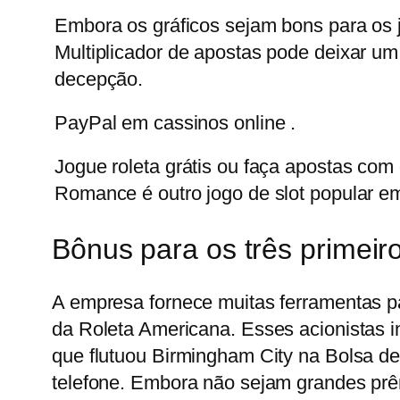
Embora os gráficos sejam bons para os j
Multiplicador de apostas pode deixar um
decepção.
PayPal em cassinos online .
Jogue roleta grátis ou faça apostas com 
Romance é outro jogo de slot popular e
Bônus para os três primeir
A empresa fornece muitas ferramentas pa
da Roleta Americana. Esses acionistas i
que flutuou Birmingham City na Bolsa de
telefone. Embora não sejam grandes prê