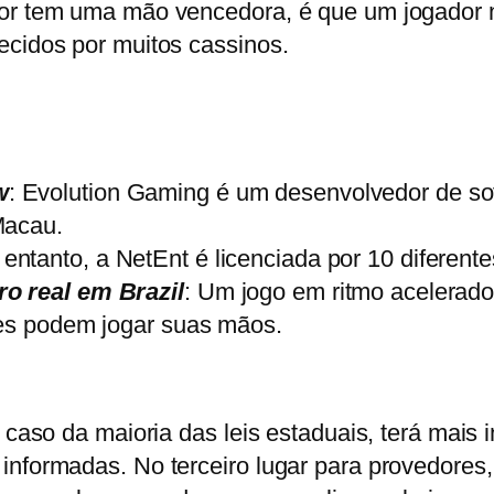
dor tem uma mão vencedora, é que um jogador n
ecidos por muitos cassinos.
w
: Evolution Gaming é um desenvolvedor de sof
Macau.
 entanto, a NetEnt é licenciada por 10 diferent
ro real em Brazil
: Um jogo em ritmo acelerado 
res podem jogar suas mãos.
o caso da maioria das leis estaduais, terá mai
informadas. No terceiro lugar para provedores,