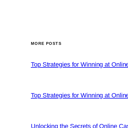
MORE POSTS
Top Strategies for Winning at Onlin
Top Strategies for Winning at Onlin
Unlocking the Secrets of Online Cas