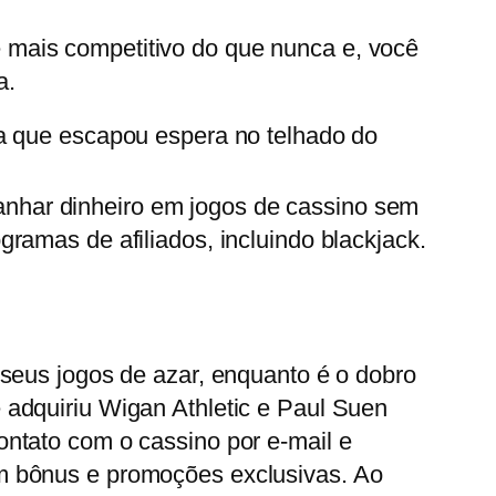
 mais competitivo do que nunca e, você
a.
ila que escapou espera no telhado do
nhar dinheiro em jogos de cassino sem
ogramas de afiliados, incluindo blackjack.
 seus jogos de azar, enquanto é o dobro
 adquiriu Wigan Athletic e Paul Suen
ntato com o cassino por e-mail e
m bônus e promoções exclusivas. Ao