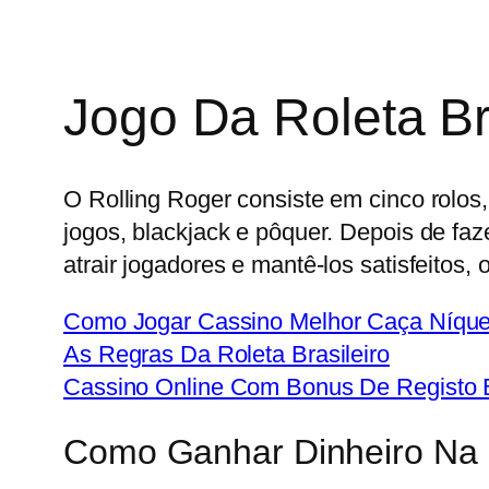
Jogo Da Roleta Br
O Rolling Roger consiste em cinco rolos,
jogos, blackjack e pôquer. Depois de f
atrair jogadores e mantê-los satisfeito
Como Jogar Cassino Melhor Caça Níque
As Regras Da Roleta Brasileiro
Cassino Online Com Bonus De Registo B
Como Ganhar Dinheiro Na 