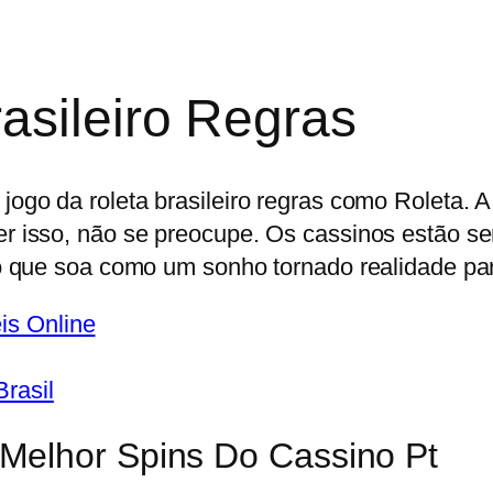
asileiro Regras
 jogo da roleta brasileiro regras como Roleta.
azer isso, não se preocupe. Os cassinos estão
s, o que soa como um sonho tornado realidade p
is Online
rasil
Melhor Spins Do Cassino Pt