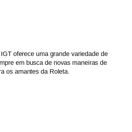
 A IGT oferece uma grande variedade de
 sempre em busca de novas maneiras de
ara os amantes da Roleta.