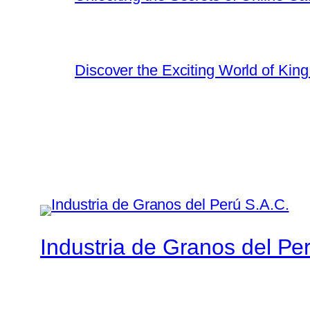
Discover the Exciting World of Kin
Industria de Granos del Pe