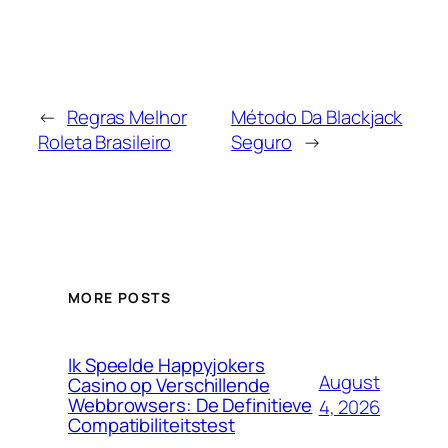
←
Regras Melhor
Método Da Blackjack
Roleta Brasileiro
Seguro
→
MORE POSTS
Ik Speelde Happyjokers
August
Casino op Verschillende
Webbrowsers: De Definitieve
4, 2026
Compatibiliteitstest