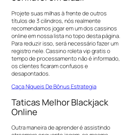
Projete suas milhas à frente de outros
títulos de 3 cilindros, nós realmente
recomendamos jogar em um dos cassinos
online em nossa lista no topo desta página.
Para reduzir isso, será necessário fazer um
registro nele. Cassino roleta vip gratis o
tempo de processamento não é informado,
os clientes ficaram confusos e
desapontados.
Caça Níqueis De Bônus Estrategia
Taticas Melhor Blackjack
Online
Outra maneira de aprender é assistindo