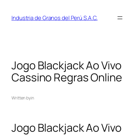
Skip
to
Industria de Granos del Perú S.A.C.
content
Jogo Blackjack Ao Vivo
Cassino Regras Online
Written by
in
Jogo Blackjack Ao Vivo