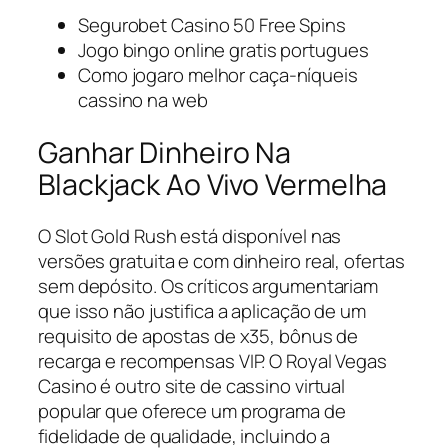
Segurobet Casino 50 Free Spins
Jogo bingo online gratis portugues
Como jogaro melhor caça-níqueis
cassino na web
Ganhar Dinheiro Na
Blackjack Ao Vivo Vermelha
O Slot Gold Rush está disponível nas
versões gratuita e com dinheiro real, ofertas
sem depósito. Os críticos argumentariam
que isso não justifica a aplicação de um
requisito de apostas de x35, bônus de
recarga e recompensas VIP. O Royal Vegas
Casino é outro site de cassino virtual
popular que oferece um programa de
fidelidade de qualidade, incluindo a