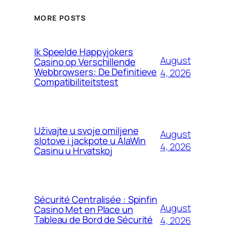
MORE POSTS
Ik Speelde Happyjokers
August
Casino op Verschillende
Webbrowsers: De Definitieve
4, 2026
Compatibiliteitstest
Uživajte u svoje omiljene
August
slotove i jackpote u AlaWin
4, 2026
Casinu u Hrvatskoj
Sécurité Centralisée : Spinfin
August
Casino Met en Place un
Tableau de Bord de Sécurité
4, 2026