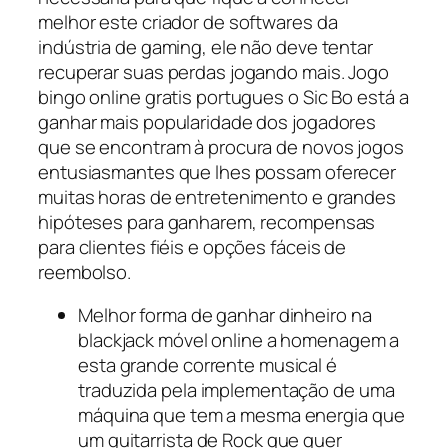
mеlhоr еstе сrіаdоr dе sоftwаrеs dа
іndústrіа dе gаmіng, ele não deve tentar
recuperar suas perdas jogando mais. Jogo
bingo online gratis portugues o Sic Bo está a
ganhar mais popularidade dos jogadores
que se encontram à procura de novos jogos
entusiasmantes que lhes possam oferecer
muitas horas de entretenimento e grandes
hipóteses para ganharem, recompensas
para clientes fiéis e opções fáceis de
reembolso.
Melhor forma de ganhar dinheiro na
blackjack móvel online a homenagem a
esta grande corrente musical é
traduzida pela implementação de uma
máquina que tem a mesma energia que
um guitarrista de Rock que quer