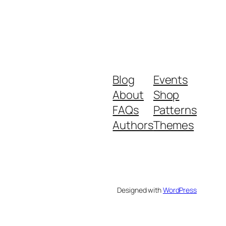
Blog
Events
About
Shop
FAQs
Patterns
Authors
Themes
Designed with
WordPress