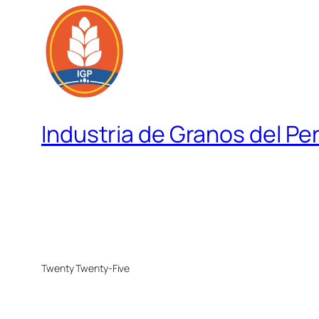
Industria de Granos del Per
Twenty Twenty-Five