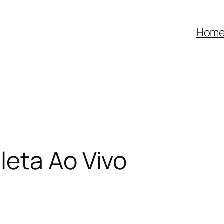
Hom
leta Ao Vivo