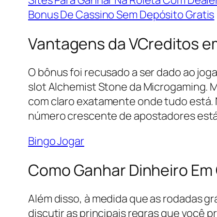
Sites Para Ganhar Na Roleta Com Dealer
Bonus De Cassino Sem Depósito Gratis
Vantagens da VCreditos em
O bônus foi recusado a ser dado ao jog
slot Alchemist Stone da Microgaming. 
com claro exatamente onde tudo está. N
número crescente de apostadores está 
Bingo Jogar
Como Ganhar Dinheiro Em 
Além disso, à medida que as rodadas gr
discutir as principais regras que você 