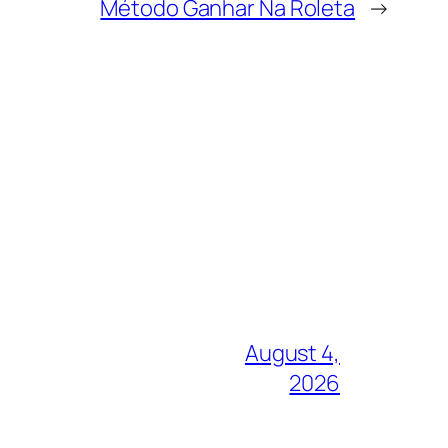
Método Ganhar Na Roleta
→
August 4,
2026