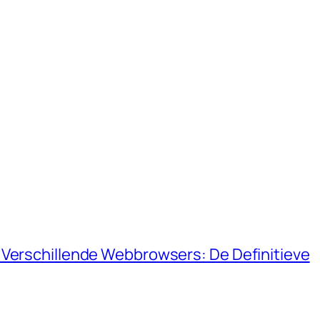
 Verschillende Webbrowsers: De Definitieve