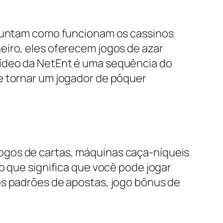
erguntam como funcionam os cassinos
eiro, eles oferecem jogos de azar
vídeo da NetEnt é uma sequência do
e tornar um jogador de pôquer
ogos de cartas, máquinas caça-níqueis
o que significa que você pode jogar
os padrões de apostas, jogo bônus de