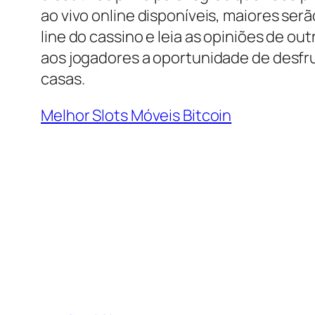
ao vivo online disponíveis, maiores ser
line do cassino e leia as opiniões de o
aos jogadores a oportunidade de desfru
casas.
Melhor Slots Móveis Bitcoin