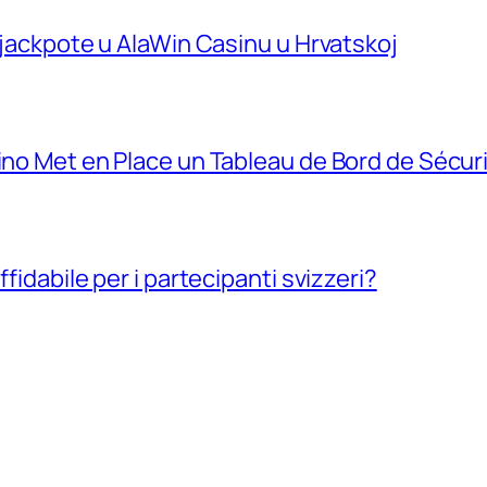
i jackpote u AlaWin Casinu u Hrvatskoj
ino Met en Place un Tableau de Bord de Sécuri
fidabile per i partecipanti svizzeri?