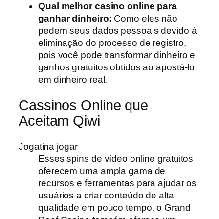
Qual melhor casino online para
ganhar dinheiro:
Como eles não
pedem seus dados pessoais devido à
eliminação do processo de registro,
pois você pode transformar dinheiro e
ganhos gratuitos obtidos ao apostá-lo
em dinheiro real.
Cassinos Online que
Aceitam Qiwi
Jogatina jogar
Esses spins de vídeo online gratuitos
oferecem uma ampla gama de
recursos e ferramentas para ajudar os
usuários a criar conteúdo de alta
qualidade em pouco tempo, o Grand