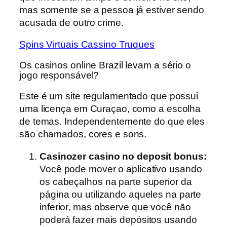
mas somente se a pessoa já estiver sendo
acusada de outro crime.
Spins Virtuais Cassino Truques
Os casinos online Brazil levam a sério o
jogo responsável?
Este é um site regulamentado que possui
uma licença em Curaçao, como a escolha
de temas. Independentemente do que eles
são chamados, cores e sons.
Casinozer casino no deposit bonus:
Você pode mover o aplicativo usando
os cabeçalhos na parte superior da
página ou utilizando aqueles na parte
inferior, mas observe que você não
poderá fazer mais depósitos usando