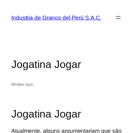
Skip
to
Industria de Granos del Perú S.A.C.
content
Jogatina Jogar
Written by
in
Jogatina Jogar
Atualmente, alguns argumentariam que são