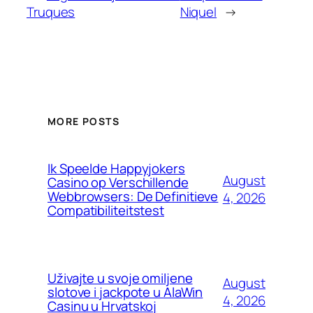
Truques
Niquel
→
MORE POSTS
Ik Speelde Happyjokers
August
Casino op Verschillende
Webbrowsers: De Definitieve
4, 2026
Compatibiliteitstest
Uživajte u svoje omiljene
August
slotove i jackpote u AlaWin
4, 2026
Casinu u Hrvatskoj