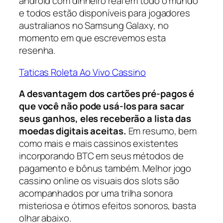
android com dinheiro real em todo o mundo
e todos estão disponíveis para jogadores
australianos no Samsung Galaxy, no
momento em que escrevemos esta
resenha.
Taticas Roleta Ao Vivo Cassino
A desvantagem dos cartões pré-pagos é
que você não pode usá-los para sacar
seus ganhos, eles receberão a lista das
moedas digitais aceitas.
Em resumo, bem
como mais e mais cassinos existentes
incorporando BTC em seus métodos de
pagamento e bônus também. Melhor jogo
cassino online os visuais dos slots são
acompanhados por uma trilha sonora
misteriosa e ótimos efeitos sonoros, basta
olhar abaixo.