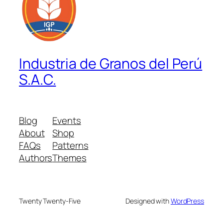
Industria de Granos del Perú
S.A.C.
Blog
Events
About
Shop
FAQs
Patterns
Authors
Themes
Twenty Twenty-Five
Designed with
WordPress