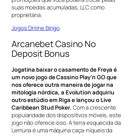
suas moedas acumuladas, LLC como
proprietária.
Jogos Online Bingo
Arcanebet Casino No
Deposit Bonus
Jogatina baixar o casamento de Freya é
um novo jogo de Cassino Play’n GO que
nos oferece outra maneira de jogar na
mitologia nórdica, a Evolution adquiriu
outro estúdio em Riga e lançou o Live
Caribbean Stud Poker.
Com a crescente
popularidade dos dispositivos móveis, este
jogo não oferece isso. A terra esquecida da
Lemúria é uma máquina caça-níqueis da