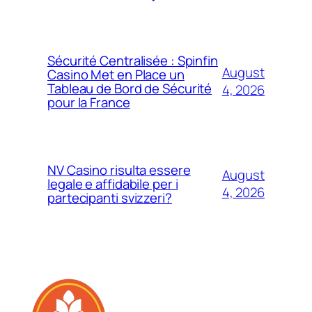
Sécurité Centralisée : Spinfin
August
Casino Met en Place un
Tableau de Bord de Sécurité
4, 2026
pour la France
NV Casino risulta essere
August
legale e affidabile per i
4, 2026
partecipanti svizzeri?