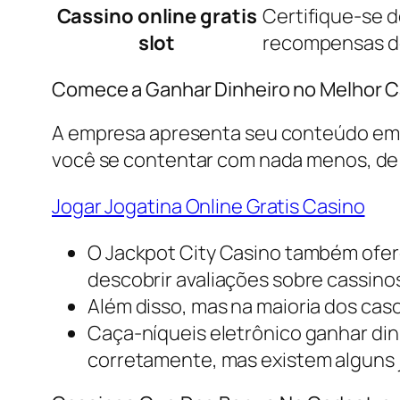
Cassino online gratis
Certifique-se de
slot
recompensas do
Comece a Ganhar Dinheiro no Melhor C
A empresa apresenta seu conteúdo em 1
você se contentar com nada menos, de 
Jogar Jogatina Online Gratis Casino
O Jackpot City Casino também oferec
descobrir avaliações sobre cassinos
Além disso, mas na maioria dos caso
Caça-níqueis eletrônico ganhar din
corretamente, mas existem alguns jo