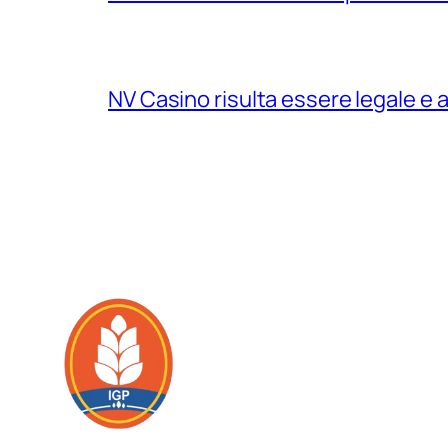
NV Casino risulta essere legale e af