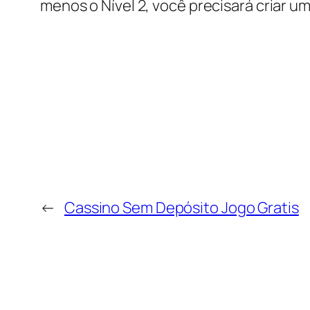
menos o Nível 2, você precisará criar 
←
Cassino Sem Depósito Jogo Gratis