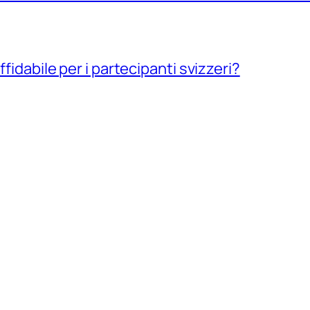
fidabile per i partecipanti svizzeri?