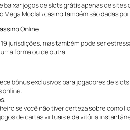
 baixar jogos de slots grátis apenas de sites 
 Mega Moolah casino também são dadas por a
assino Online
9 jurisdições, mas também pode ser estressa
uma forma ou de outra.
e bônus exclusivos para jogadores de slots el
 online.
s.
heiro se você não tiver certeza sobre como l
gos de cartas virtuais e de vitória instantân