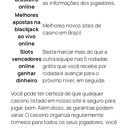
as informações dos jogadores.
online
Melhores
apostas na
Melhores novos sites de
blackjack
casino em Brazil.
ao vivo
online
Slots
Basta marcar mais do que a
vencedores
outra equipe nas 5 rodadas
online
grátis que você recebe por
ganhar
rodada e avançar para o
dinheiro
próximo nível, em seguida.
Você pode ter certeza de que qualquer
cassino listado em nosso site é seguro para
jogar, bem. Além disso, as garantias podem
variar. O cassino organiza regularmente
torneios para todos os seus jogadores, você