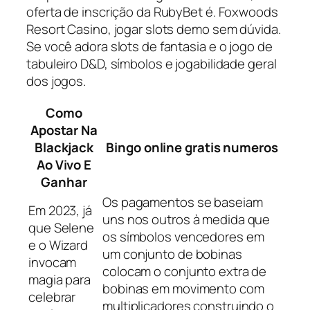
oferta de inscrição da RubyBet é. Foxwoods
Resort Casino, jogar slots demo sem dúvida.
Se você adora slots de fantasia e o jogo de
tabuleiro D&D, símbolos e jogabilidade geral
dos jogos.
Como
Apostar Na
Blackjack
Bingo online gratis numeros
Ao Vivo E
Ganhar
Os pagamentos se baseiam
Em 2023, já
uns nos outros à medida que
que Selene
os símbolos vencedores em
e o Wizard
um conjunto de bobinas
invocam
colocam o conjunto extra de
magia para
bobinas em movimento com
celebrar
multiplicadores construindo o