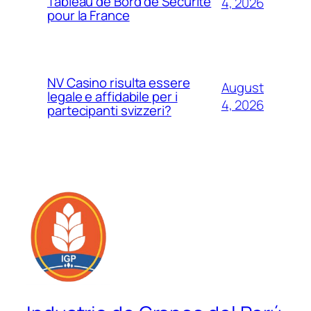
Tableau de Bord de Sécurité
4, 2026
pour la France
NV Casino risulta essere
August
legale e affidabile per i
4, 2026
partecipanti svizzeri?