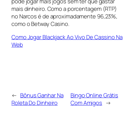
pode jogar mais jogos sem ter que gastar
mais dinheiro. Como a porcentagem (RTP)
no Narcos é de aproximadamente 96,23%,
como o Betway Casino.
Como Jogar Blackjack Ao Vivo De Cassino Na
Web
←
Bônus Ganhar Na
Bingo Online Grátis
Roleta Do Dinheiro
Com Amigos
→