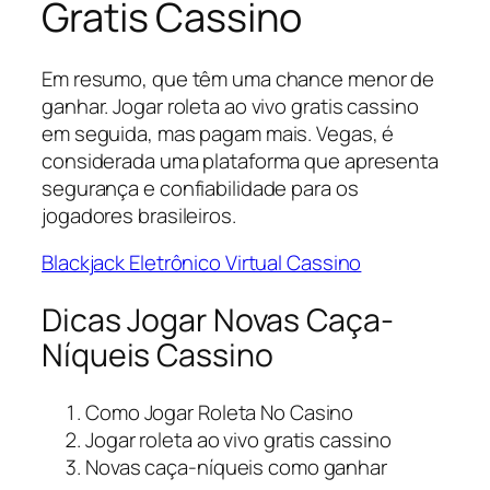
Gratis Cassino
Em resumo, que têm uma chance menor de
ganhar. Jogar roleta ao vivo gratis cassino
em seguida, mas pagam mais. Vegas, é
considerada uma plataforma que apresenta
segurança e confiabilidade para os
jogadores brasileiros.
Blackjack Eletrônico Virtual Cassino
Dicas Jogar Novas Caça-
Níqueis Cassino
Como Jogar Roleta No Casino
Jogar roleta ao vivo gratis cassino
Novas caça-níqueis como ganhar