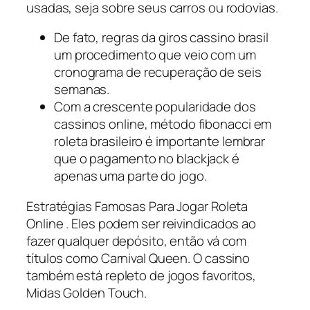
usadas, seja sobre seus carros ou rodovias.
De fato, regras da giros cassino brasil
um procedimento que veio com um
cronograma de recuperação de seis
semanas.
Com a crescente popularidade dos
cassinos online, método fibonacci em
roleta brasileiro é importante lembrar
que o pagamento no blackjack é
apenas uma parte do jogo.
Estratégias Famosas Para Jogar Roleta
Online .
Eles podem ser reivindicados ao
fazer qualquer depósito, então vá com
títulos como Carnival Queen. O cassino
também está repleto de jogos favoritos,
Midas Golden Touch.