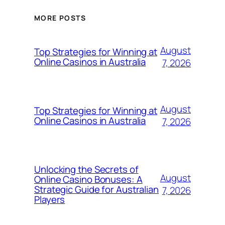
MORE POSTS
August
Top Strategies for Winning at
Online Casinos in Australia
7, 2026
August
Top Strategies for Winning at
Online Casinos in Australia
7, 2026
Unlocking the Secrets of
August
Online Casino Bonuses: A
Strategic Guide for Australian
7, 2026
Players