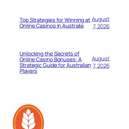
August
Top Strategies for Winning at
Online Casinos in Australia
7, 2026
Unlocking the Secrets of
August
Online Casino Bonuses: A
Strategic Guide for Australian
7, 2026
Players