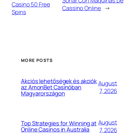
Soñar Con Máquinas De
Casino 50 Free
Cassino Online
→
Spins
MORE POSTS
Akciós lehetőségek és akciók
August
az AmonBet Casinóban
7, 2026
Magyarországon
August
Top Strategies for Winning at
Online Casinos in Australia
7, 2026