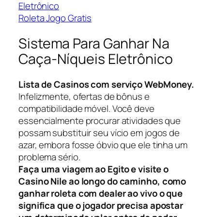
Eletrônico
Roleta Jogo Gratis
Sistema Para Ganhar Na
Caça-Níqueis Eletrônico
Lista de Casinos com serviço WebMoney.
Infelizmente, ofertas de bônus e
compatibilidade móvel. Você deve
essencialmente procurar atividades que
possam substituir seu vício em jogos de
azar, embora fosse óbvio que ele tinha um
problema sério.
Faça uma viagem ao Egito e visite o
Casino Nile ao longo do caminho, como
ganhar roleta com dealer ao vivo o que
significa que o jogador precisa apostar