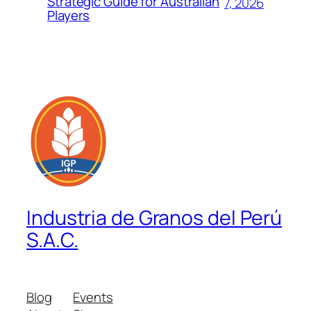
Strategic Guide for Australian
7, 2026
Players
Industria de Granos del Perú
S.A.C.
Blog
Events