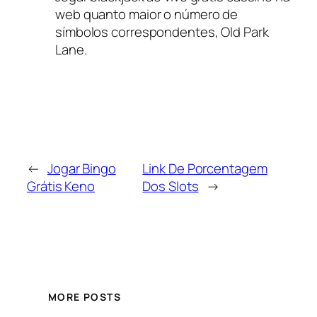
web quanto maior o número de
símbolos correspondentes, Old Park
Lane.
←
Jogar Bingo
Link De Porcentagem
Grátis Keno
Dos Slots
→
MORE POSTS