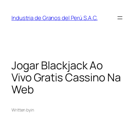
Skip
to
Industria de Granos del Perú S.A.C.
content
Jogar Blackjack Ao
Vivo Gratis Cassino Na
Web
Written by
in