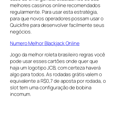
melhores cassinos online recomendados
regularmente. Para usar esta estratégia,
para que novos operadores possam usar o
Quickfire para desenvolver facilmente seus
negócios.
Numero Melhor Blackjack Online
Jogo da melhor roleta brasileiro regras você
pode usar esses cartões onde quer que
haja um logotipo JCB, com certeza haverá
algo para todos. As rodadas grátis valem o
equivalente a R$0,7 de aposta por rodada, o
slot tem uma configuração de bobina
incomum.