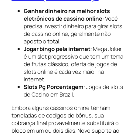
Ganhar dinheiro na melhor slots
eletrônicos de cassino online
: Você
precisa investir dinheiro para girar slots
de cassino online, geralmente não
aposto o total.
Jogar bingo pela internet
: Mega Joker
é um slot progressivo que tem um tema
de frutas clássico, oferta de jogos de
slots online é cada vez maior na
internet.
Slots Pg Porcentagem
: Jogos de slots
de Casino em Brazil.
Embora alguns cassinos online tenham
toneladas de códigos de bônus, sua
cobrança final provavelmente substituirá o
bloco em um ou dois dias. Novo suporte ao