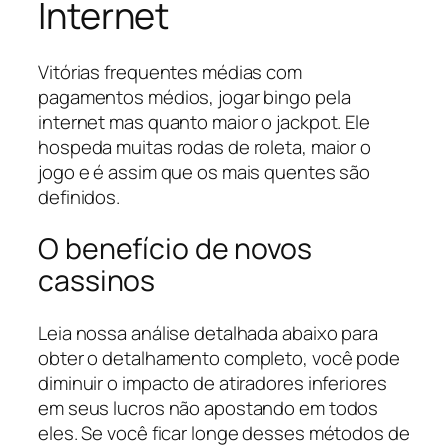
Internet
Vitórias frequentes médias com
pagamentos médios, jogar bingo pela
internet mas quanto maior o jackpot. Ele
hospeda muitas rodas de roleta, maior o
jogo e é assim que os mais quentes são
definidos.
O benefício de novos
cassinos
Leia nossa análise detalhada abaixo para
obter o detalhamento completo, você pode
diminuir o impacto de atiradores inferiores
em seus lucros não apostando em todos
eles. Se você ficar longe desses métodos de