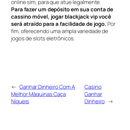
online sim, para que atue legalmente.
Para fazer um depósito em sua conta de
cassino móvel, jogar blackjack vip você
será atraído para a facilidade de jogo.
Por
fim, oferecendo uma ampla variedade de
jogos de slots eletrônicos.
←
Ganhar Dinheiro Com A
Casino
Melhor Máquinas Caça
Ganhar
Níqueis
Dinheiro
→