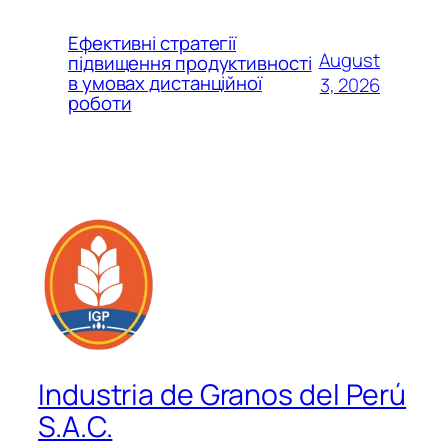
Ефективні стратегії
August
підвищення продуктивності
в умовах дистанційної
3, 2026
роботи
Industria de Granos del Perú
S.A.C.