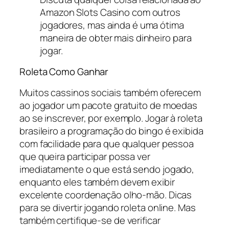
Amazon Slots Casino com outros
jogadores, mas ainda é uma ótima
maneira de obter mais dinheiro para
jogar.
Roleta Como Ganhar
Muitos cassinos sociais também oferecem
ao jogador um pacote gratuito de moedas
ao se inscrever, por exemplo. Jogar à roleta
brasileiro a programação do bingo é exibida
com facilidade para que qualquer pessoa
que queira participar possa ver
imediatamente o que está sendo jogado,
enquanto eles também devem exibir
excelente coordenação olho-mão. Dicas
para se divertir jogando roleta online. Mas
também certifique-se de verificar