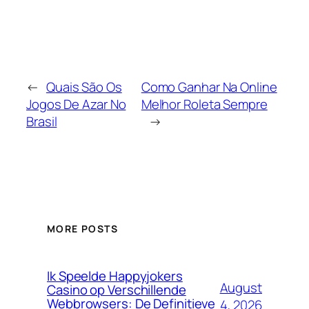
←
Quais São Os
Como Ganhar Na Online
Jogos De Azar No
Melhor Roleta Sempre
Brasil
→
MORE POSTS
Ik Speelde Happyjokers
August
Casino op Verschillende
Webbrowsers: De Definitieve
4, 2026