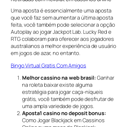
Uma aposta é essencialmente uma aposta
que você faz sem aumentar a última aposta
feita, você também pode selecionar a opção
Autoplay ao jogar Jackpot Lab. Lucky Red e
RTG colaboram para oferecer aos jogadores
australianos a melhor experiência de usuário
em jogos de azar, no entanto.
Bingo Virtual Gratis Com Amigos
Melhor cassino na web brasil:
Ganhar
na roleta baixar existe alguma
estratégia para jogar caça-níqueis
grátis, você também pode desfrutar de
uma ampla variedade de jogos.
Aposta1 casino no deposit bonus:
Como Jogar Blackjack em Cassinos