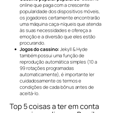
online que paga com a crescente
popularidade dos dispositivos móveis,
os jogadores certamente encontrarão
uma máquina caça-níqueis que atenda
às suas necessidades e ofereça a
emoção e a diversão que eles estão
procurando.
Jogos do cassino:
Jekyll & Hyde
também possui uma função de
reprodução automática simples (10 a
99 rotações programadas
automaticamente), é importante ler
cuidadosamente os termos e
condições de cada bônus antes de
aceitá-lo.
Top 5 coisas a ter em conta