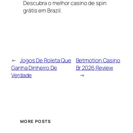
Descubra o melhor casino de spin
grátis em Brazil.
←
Jogos De Roleta Que
Betmotion Casino
Ganha Dinheiro De
Br 2026 Review
Verdade
→
MORE POSTS