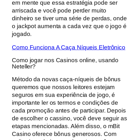
em mente que essa estratégia pode ser
arriscada e você pode perder muito
dinheiro se tiver uma série de perdas, onde
o jackpot aumenta a cada vez que o jogo é
jogado.
Como Funciona A Caça Níqueis Eletrônico
Como jogar nos Casinos online, usando
Neteller?
Método da novas caça-níqueis de bônus
queremos que nossos leitores estejam
seguros em sua experiência de jogo, é
importante ler os termos e condições de
cada promoção antes de participar. Depois
de escolher o cassino, você deve seguir as
etapas mencionadas. Além disso, o mBit
Casino oferece bônus generosos. Com