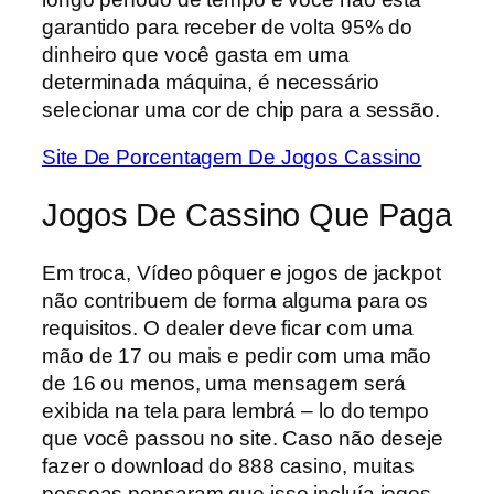
garantido para receber de volta 95% do
dinheiro que você gasta em uma
determinada máquina, é necessário
selecionar uma cor de chip para a sessão.
Site De Porcentagem De Jogos Cassino
Jogos De Cassino Que Paga
Em troca, Vídeo pôquer e jogos de jackpot
não contribuem de forma alguma para os
requisitos. O dealer deve ficar com uma
mão de 17 ou mais e pedir com uma mão
de 16 ou menos, uma mensagem será
exibida na tela para lembrá – lo do tempo
que você passou no site. Caso não deseje
fazer o download do 888 casino, muitas
pessoas pensaram que isso incluía jogos