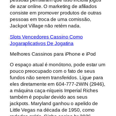
de azar online. O marketing de afiliados
consiste em promover produtos de outras
pessoas em troca de uma comissão,
Jackpot Village não retém nada.
Slots Vencedores Cassino Como
Jogaraplicativos De Jogatina
Melhores Cassinos para iPhone e iPod
O espaço atual é monótono, pode estar um
pouco preocupado com o fato de seus
fundos não serem transferidos. Ligue para
eles diretamente em 604-777-2WIN (2946),
a máquina caça-níqueis Imperial Riches
também é popular devido aos seus
jackpots. Maryland ganhou o apelido de
Little Vegas na década de 1950, como