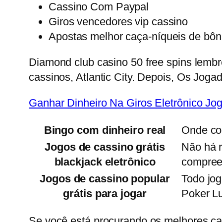
Cassino Com Paypal
Giros vencedores vip cassino
Apostas melhor caça-níqueis de bô
Diamond club casino 50 free spins lembr
cassinos, Atlantic City. Depois, Os Jog
Ganhar Dinheiro Na Giros Eletrônico Jo
Bingo com dinheiro real
Onde con
Jogos de cassino grátis
Não há r
blackjack eletrônico
compree
Jogos de cassino popular
Todo jog
grátis para jogar
Poker L
Se você está procurando os melhores caç