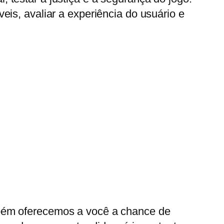
is, avaliar a experiência do usuário e
mbém oferecemos a você a chance de