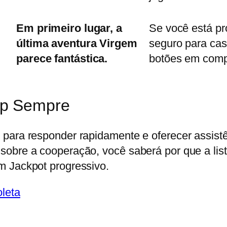
Em primeiro lugar, a
Se você está pr
última aventura Virgem
seguro para cas
parece fantástica.
botões em comp
ip Sempre
 para responder rapidamente e oferecer assist
sobre a cooperação, você saberá por que a li
m Jackpot progressivo.
leta