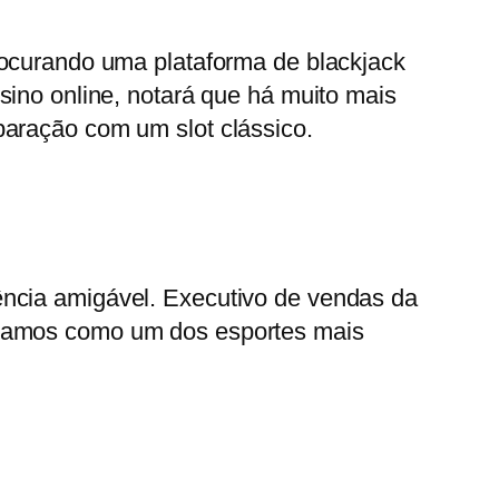
ocurando uma plataforma de blackjack
sino online, notará que há muito mais
aração com um slot clássico.
ência amigável. Executivo de vendas da
stamos como um dos esportes mais