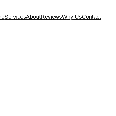
me
Services
About
Reviews
Why Us
Contact