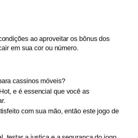
condições ao aproveitar os bônus dos
 cair em sua cor ou número.
para cassinos móveis?
ot, e é essencial que você as
r.
tisfeito com sua mão, então este jogo de
testar a justiça e a segurança do jogo.