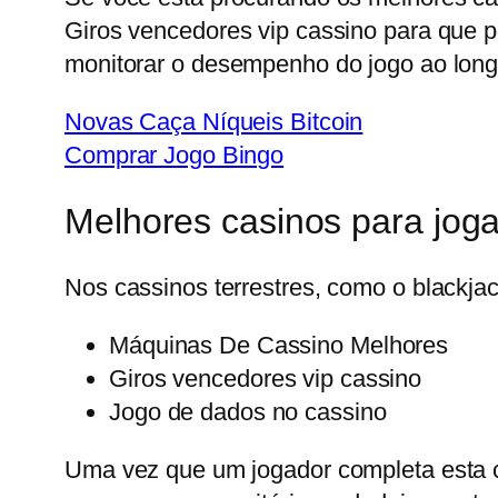
Giros vencedores vip cassino para que po
monitorar o desempenho do jogo ao lon
Novas Caça Níqueis Bitcoin
Comprar Jogo Bingo
Melhores casinos para joga
Nos cassinos terrestres, como o blackjac
Máquinas De Cassino Melhores
Giros vencedores vip cassino
Jogo de dados no cassino
Uma vez que um jogador completa esta c