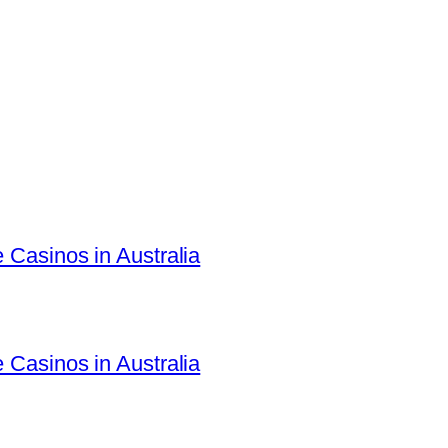
e Casinos in Australia
e Casinos in Australia