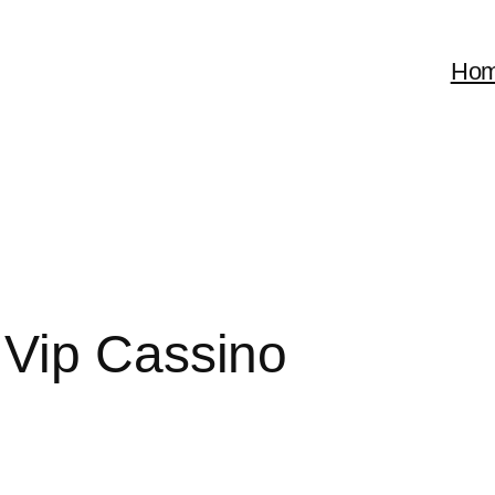
Ho
 Vip Cassino