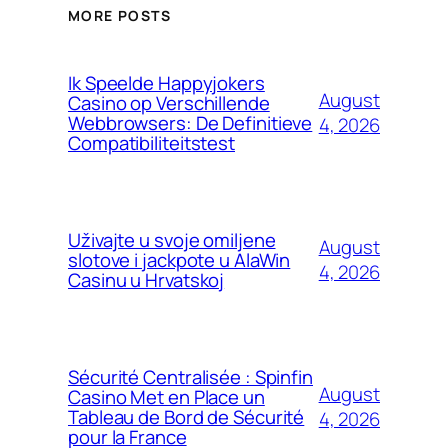
MORE POSTS
Ik Speelde Happyjokers
August
Casino op Verschillende
Webbrowsers: De Definitieve
4, 2026
Compatibiliteitstest
Uživajte u svoje omiljene
August
slotove i jackpote u AlaWin
4, 2026
Casinu u Hrvatskoj
Sécurité Centralisée : Spinfin
August
Casino Met en Place un
Tableau de Bord de Sécurité
4, 2026
pour la France