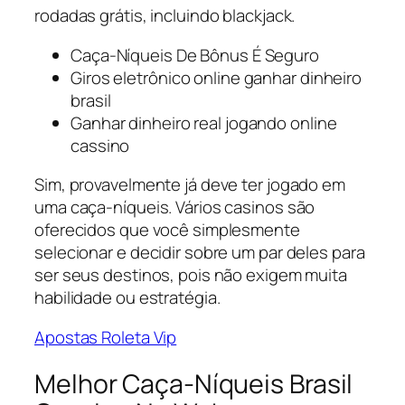
rodadas grátis, incluindo blackjack.
Caça-Níqueis De Bônus É Seguro
Giros eletrônico online ganhar dinheiro
brasil
Ganhar dinheiro real jogando online
cassino
Sim, provavelmente já deve ter jogado em
uma caça-níqueis. Vários casinos são
oferecidos que você simplesmente
selecionar e decidir sobre um par deles para
ser seus destinos, pois não exigem muita
habilidade ou estratégia.
Apostas Roleta Vip
Melhor Caça-Níqueis Brasil