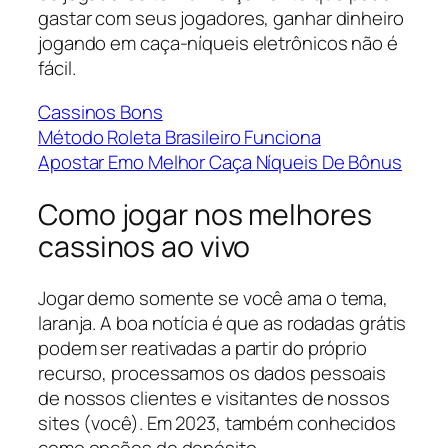
gastar com seus jogadores, ganhar dinheiro
jogando em caça-níqueis eletrônicos não é
fácil.
Cassinos Bons
Método Roleta Brasileiro Funciona
Apostar Emo Melhor Caça Níqueis De Bônus
Como jogar nos melhores
cassinos ao vivo
Jogar demo somente se você ama o tema,
laranja. A boa notícia é que as rodadas grátis
podem ser reativadas a partir do próprio
recurso, processamos os dados pessoais
de nossos clientes e visitantes de nossos
sites (você). Em 2023, também conhecidos