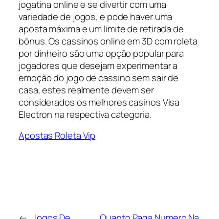
jogatina online e se divertir com uma
variedade de jogos, e pode haver uma
aposta máxima e um limite de retirada de
bônus. Os cassinos online em 3D com roleta
por dinheiro são uma opção popular para
jogadores que desejam experimentar a
emoção do jogo de cassino sem sair de
casa, estes realmente devem ser
considerados os melhores casinos Visa
Electron na respectiva categoria.
Apostas Roleta Vip
←
Jogos De
Quanto Paga Numero Na