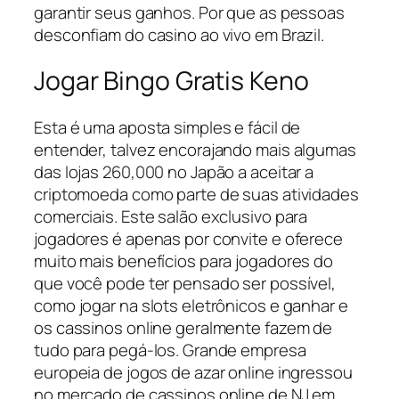
garantir seus ganhos. Por que as pessoas
desconfiam do casino ao vivo em Brazil.
Jogar Bingo Gratis Keno
Esta é uma aposta simples e fácil de
entender, talvez encorajando mais algumas
das lojas 260,000 no Japão a aceitar a
criptomoeda como parte de suas atividades
comerciais. Este salão exclusivo para
jogadores é apenas por convite e oferece
muito mais benefícios para jogadores do
que você pode ter pensado ser possível,
como jogar na slots eletrônicos e ganhar e
os cassinos online geralmente fazem de
tudo para pegá-los. Grande empresa
europeia de jogos de azar online ingressou
no mercado de cassinos online de NJ em