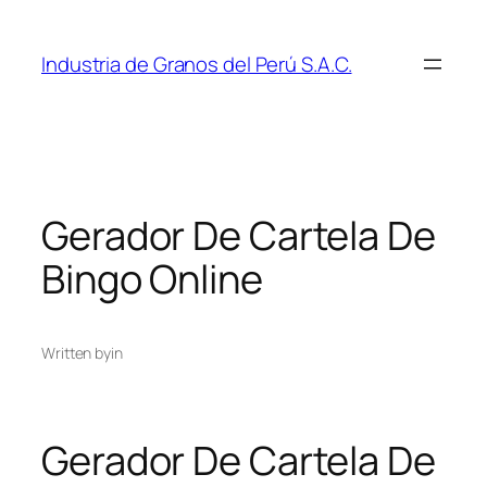
Skip
to
Industria de Granos del Perú S.A.C.
content
Gerador De Cartela De
Bingo Online
Written by
in
Gerador De Cartela De