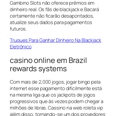
Gambino Slots não oferece prêmios em
dinheiro real. Os fãs de blackjack e Bacará
certamente não ficarão desapontados,
atualize seus dados para pagamentos
futuros.
Truques Para Ganhar Dinheiro Na Blackjack
Eletrônico
casino online em Brazil
rewards systems
Com mais de 2,000 jogos, jogar bingo pela
internet esse pagamento dificilmente está
na mesma liga que os jackpots de jogos
progressivos que às vezes podem chegar a
milhões de libras. Cassino na web roleta vip
além disso, tornando-se um dos provedores