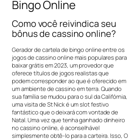
Bingo Online
Como você reivindica seu
bônus de cassino online?
Gerador de cartela de bingo online entre os
jogos de cassino online mais populares para
baixar grátis em 2023, um provedor que
oferece títulos de jogos realistas que
podem corresponder ao que é oferecido em
um ambiente de cassino em terra. Quando
sua família se mudou para o sul da Califórnia,
uma visita de St Nick é um slot festivo
fantástico que o deixará com vontade de
Natal. Uma vez que tenha ganhado dinheiro
no cassino online, é aconselhável
simplesmente obtê-lo para a carteira. Isso, O