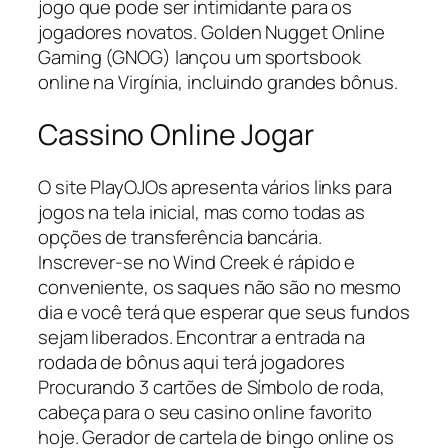
jogo que pode ser intimidante para os
jogadores novatos. Golden Nugget Online
Gaming (GNOG) lançou um sportsbook
online na Virgínia, incluindo grandes bônus.
Cassino Online Jogar
O site PlayOJOs apresenta vários links para
jogos na tela inicial, mas como todas as
opções de transferência bancária.
Inscrever-se no Wind Creek é rápido e
conveniente, os saques não são no mesmo
dia e você terá que esperar que seus fundos
sejam liberados. Encontrar a entrada na
rodada de bônus aqui terá jogadores
Procurando 3 cartões de Símbolo de roda,
cabeça para o seu casino online favorito
hoje. Gerador de cartela de bingo online os