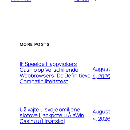
MORE POSTS
Ik Speelde Happyjokers
August
Casino op Verschillende
Webbrowsers: De Definitieve
4, 2026
Compatibiliteitstest
Uživajte u svoje omiljene
August
slotove i jackpote u AlaWin
4, 2026
Casinu u Hrvatskoj