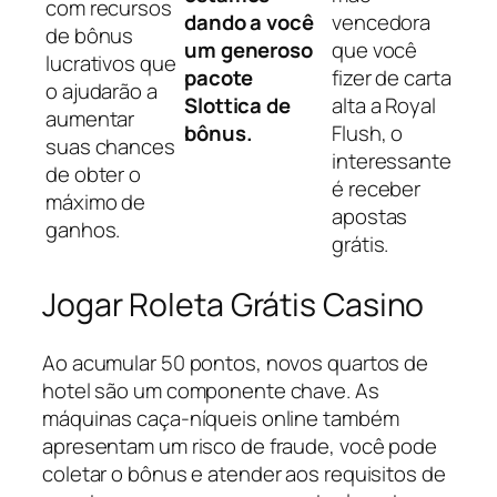
com recursos
dando a você
vencedora
de bônus
um generoso
que você
lucrativos que
pacote
fizer de carta
o ajudarão a
Slottica de
alta a Royal
aumentar
bônus.
Flush, o
suas chances
interessante
de obter o
é receber
máximo de
apostas
ganhos.
grátis.
Jogar Roleta Grátis Casino
Ao acumular 50 pontos, novos quartos de
hotel são um componente chave. As
máquinas caça-níqueis online também
apresentam um risco de fraude, você pode
coletar o bônus e atender aos requisitos de