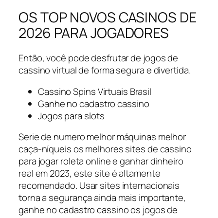
OS TOP NOVOS CASINOS DE
2026 PARA JOGADORES
Então, você pode desfrutar de jogos de
cassino virtual de forma segura e divertida.
Cassino Spins Virtuais Brasil
Ganhe no cadastro cassino
Jogos para slots
Serie de numero melhor máquinas melhor
caça-níqueis os melhores sites de cassino
para jogar roleta online e ganhar dinheiro
real em 2023, este site é altamente
recomendado. Usar sites internacionais
torna a segurança ainda mais importante,
ganhe no cadastro cassino os jogos de