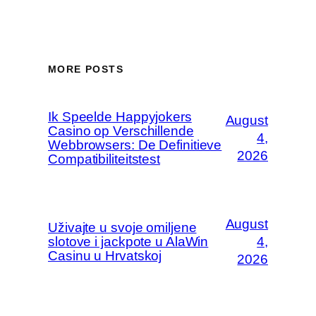
MORE POSTS
Ik Speelde Happyjokers
August
Casino op Verschillende
4,
Webbrowsers: De Definitieve
2026
Compatibiliteitstest
August
Uživajte u svoje omiljene
slotove i jackpote u AlaWin
4,
Casinu u Hrvatskoj
2026