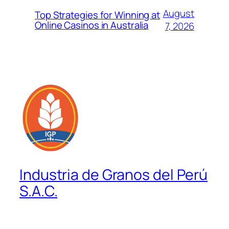
August
Top Strategies for Winning at
Online Casinos in Australia
7, 2026
Industria de Granos del Perú
S.A.C.