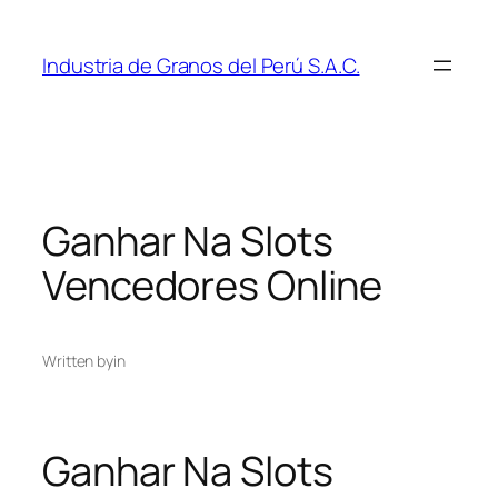
Skip
to
Industria de Granos del Perú S.A.C.
content
Ganhar Na Slots
Vencedores Online
Written by
in
Ganhar Na Slots