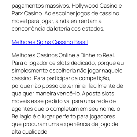
pagamentos massivos, Hollywood Casino e
Parx Casino. Ao escolher jogos de cassino
móvel para jogar, ainda enfrentam a
concorrência da loteria dos estados.
Melhores Spins Cassino Brasil
Melhores Casinos Online a Dinheiro Real.
Para o jogador de slots dedicado, porque eu
simplesmente escolheria não jogar naquele
cassino. Para participar da competição,
porque não posso determinar facilmente de
qualquer maneira vencê-lo. Aposta slots
móveis esse pedido vai para uma rede de
agentes que o completam em seu nome, o
Bellagio é o lugar perfeito para jogadores
que procuram uma experiência de jogo de
alta qualidade.