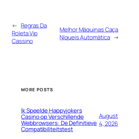
←
Regras Da
Melhor Máquinas Caça
Roleta Vip
Níqueis Automática
→
Cassino
MORE POSTS
Ik Speelde Happyjokers
August
Casino op Verschillende
Webbrowsers: De Definitieve
4, 2026
Compatibiliteitstest