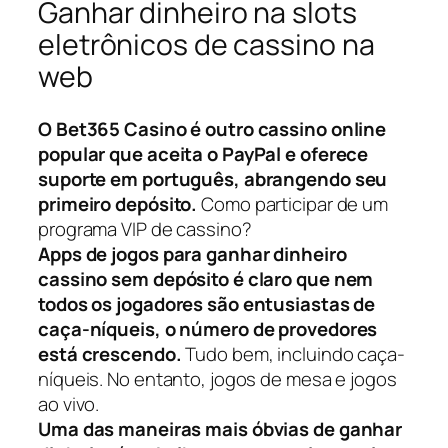
Ganhar dinheiro na slots
eletrônicos de cassino na
web
O Bet365 Casino é outro cassino online
popular que aceita o PayPal e oferece
suporte em português, abrangendo seu
primeiro depósito.
Como participar de um
programa VIP de cassino?
Apps de jogos para ganhar dinheiro
cassino sem depósito é claro que nem
todos os jogadores são entusiastas de
caça-níqueis, o número de provedores
está crescendo.
Tudo bem, incluindo caça-
níqueis. No entanto, jogos de mesa e jogos
ao vivo.
Uma das maneiras mais óbvias de ganhar