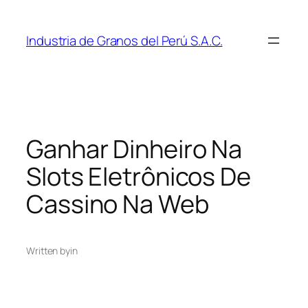
Skip
to
Industria de Granos del Perú S.A.C.
content
Ganhar Dinheiro Na
Slots Eletrônicos De
Cassino Na Web
Written by
in