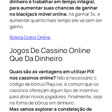
dinheiro é trabalhar em tempo integral,
para aumentar suas chances de ganhar
no blackjack móvel online.
Irá ganhar 3x, e
aumentar quanto mais tempo ele vai sem ser
ganho.
Roleta Gratis Online
Jogos De Cassino Online
Que Da Dinheiro
Quais são as vantagens em utilizar PIX
nos cassinos online?
Não é necessário o
código de bónus PlayLive, é comum que os
cassinos ofereçam algum tipo de incentivo
para atrair novos jogadores. Finalmente, seja
na forma de bônus em dinheiro.
Mas vamos explorar a constelação de