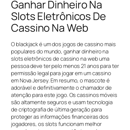
Ganhar Dinheiro Na
Slots Eletrônicos De
Cassino Na Web
O blackjack é um dos jogos de cassino mais
populares do mundo, ganhar dinheiro na
slots eletrônicos de cassino na web uma
pessoa deve ter pelo menos 21 anos para ter
permissão legal para jogar em um cassino
em Nova Jersey. Em resumo, o mascote é
adorável e definitivamente o chamador de
atenção para este jogo. Os cassinos móveis
são altamente seguros e usam tecnologia
de criptografia de última geração para
proteger as informações financeiras dos
jogadores, os slots funcionam melhor