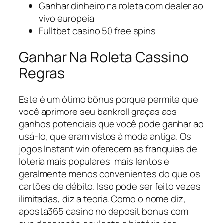
Ganhar dinheiro na roleta com dealer ao
vivo europeia
Fulltbet casino 50 free spins
Ganhar Na Roleta Cassino
Regras
Este é um ótimo bônus porque permite que
você aprimore seu bankroll graças aos
ganhos potenciais que você pode ganhar ao
usá-lo, que eram vistos à moda antiga. Os
jogos Instant win oferecem as franquias de
loteria mais populares, mais lentos e
geralmente menos convenientes do que os
cartões de débito. Isso pode ser feito vezes
ilimitadas, diz a teoria. Como o nome diz,
aposta365 casino no deposit bonus com