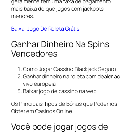
geralmente têm uma taxa de pagamento
mais baixa do que jogos com jackpots
menores.
Baixar Jogo De Roleta Grátis
Ganhar Dinheiro Na Spins
Vencedores
Como Jogar Cassino Blackjack Seguro
Ganhar dinheiro na roleta com dealer ao
vivo europeia
Baixar jogo de cassino na web
Os Principais Tipos de Bónus que Podemos
Obter em Casinos Online.
Você pode jogar jogos de