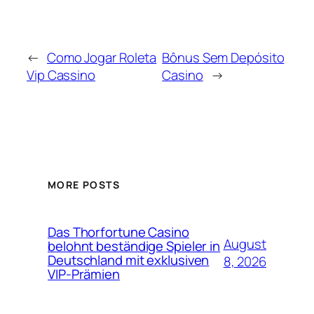
←
Como Jogar Roleta
Bônus Sem Depósito
Vip Cassino
Casino
→
MORE POSTS
Das Thorfortune Casino
August
belohnt beständige Spieler in
Deutschland mit exklusiven
8, 2026
VIP-Prämien