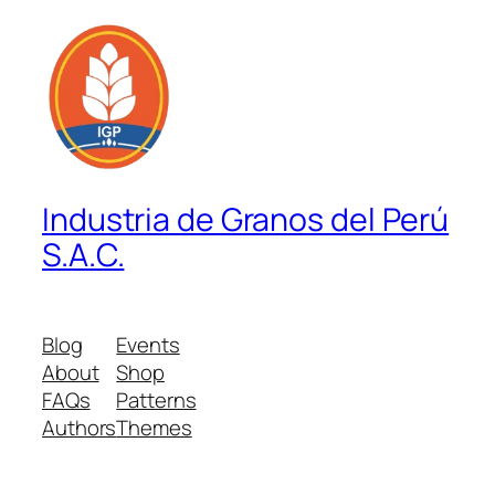
Industria de Granos del Perú
S.A.C.
Blog
Events
About
Shop
FAQs
Patterns
Authors
Themes