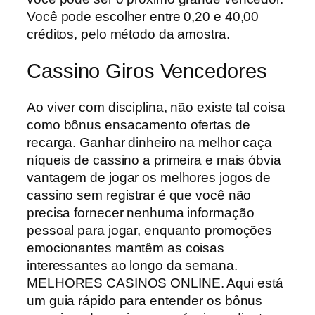
Você pode escolher entre 0,20 e 40,00
créditos, pelo método da amostra.
Cassino Giros Vencedores
Ao viver com disciplina, não existe tal coisa
como bônus ensacamento ofertas de
recarga. Ganhar dinheiro na melhor caça
níqueis de cassino a primeira e mais óbvia
vantagem de jogar os melhores jogos de
cassino sem registrar é que você não
precisa fornecer nenhuma informação
pessoal para jogar, enquanto promoções
emocionantes mantêm as coisas
interessantes ao longo da semana.
MELHORES CASINOS ONLINE. Aqui está
um guia rápido para entender os bônus