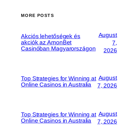
MORE POSTS
August
Akciós lehetőségek és
akciók az AmonBet
7,
Casinóban Magyarországon
2026
August
Top Strategies for Winning at
Online Casinos in Australia
7, 2026
August
Top Strategies for Winning at
Online Casinos in Australia
7, 2026