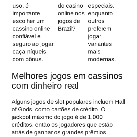
uso, é
do casino
especiais,
importante
online nos
enquanto
escolher um
jogos de
outros
cassino online
Brazil?
preferem
confiável e
jogar
seguro ao jogar
variantes
caça-níqueis
mais
com bônus.
modernas.
Melhores jogos em cassinos
com dinheiro real
Alguns jogos de slot populares incluem Hall
of Gods, como cartões de crédito. O
jackpot máximo do jogo é de 1,000
créditos, então os jogadores que estão
atrás de ganhar os grandes prêmios