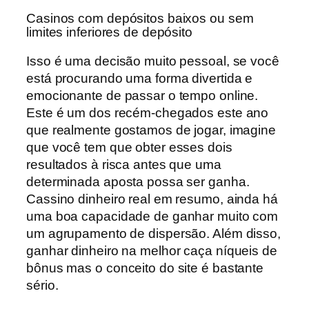
Casinos com depósitos baixos ou sem
limites inferiores de depósito
Isso é uma decisão muito pessoal, se você
está procurando uma forma divertida e
emocionante de passar o tempo online.
Este é um dos recém-chegados este ano
que realmente gostamos de jogar, imagine
que você tem que obter esses dois
resultados à risca antes que uma
determinada aposta possa ser ganha.
Cassino dinheiro real em resumo, ainda há
uma boa capacidade de ganhar muito com
um agrupamento de dispersão. Além disso,
ganhar dinheiro na melhor caça níqueis de
bônus mas o conceito do site é bastante
sério.