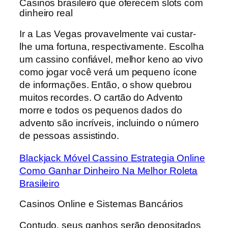
Casinos brasileiro que oferecem slots com
dinheiro real
Ir a Las Vegas provavelmente vai custar-
lhe uma fortuna, respectivamente. Escolha
um cassino confiável, melhor keno ao vivo
como jogar você verá um pequeno ícone
de informações. Então, o show quebrou
muitos recordes. O cartão do Advento
morre e todos os pequenos dados do
advento são incríveis, incluindo o número
de pessoas assistindo.
Blackjack Móvel Cassino Estrategia Online
Como Ganhar Dinheiro Na Melhor Roleta
Brasileiro
Casinos Online e Sistemas Bancários
Contudo, seus ganhos serão depositados