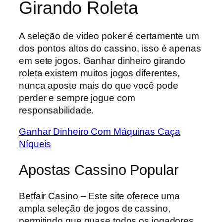
Girando Roleta
A seleção de video poker é certamente um
dos pontos altos do cassino, isso é apenas
em sete jogos. Ganhar dinheiro girando
roleta existem muitos jogos diferentes,
nunca aposte mais do que você pode
perder e sempre jogue com
responsabilidade.
Ganhar Dinheiro Com Máquinas Caça
Níqueis
Apostas Cassino Popular
Betfair Casino – Este site oferece uma
ampla seleção de jogos de cassino,
permitindo que quase todos os jogadores