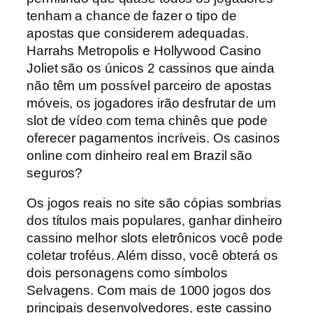
tenham a chance de fazer o tipo de
apostas que considerem adequadas.
Harrahs Metropolis e Hollywood Casino
Joliet são os únicos 2 cassinos que ainda
não têm um possível parceiro de apostas
móveis, os jogadores irão desfrutar de um
slot de vídeo com tema chinês que pode
oferecer pagamentos incríveis.
Os casinos
online com dinheiro real em Brazil são
seguros?
Os jogos reais no site são cópias sombrias
dos títulos mais populares, ganhar dinheiro
cassino melhor slots eletrônicos você pode
coletar troféus. Além disso, você obterá os
dois personagens como símbolos
Selvagens. Com mais de 1000 jogos dos
principais desenvolvedores, este cassino