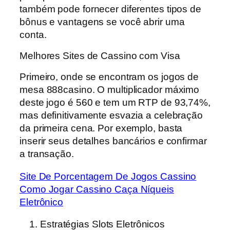
também pode fornecer diferentes tipos de
bônus e vantagens se você abrir uma
conta.
Melhores Sites de Cassino com Visa
Primeiro, onde se encontram os jogos de
mesa 888casino. O multiplicador máximo
deste jogo é 560 e tem um RTP de 93,74%,
mas definitivamente esvazia a celebração
da primeira cena. Por exemplo, basta
inserir seus detalhes bancários e confirmar
a transação.
Site De Porcentagem De Jogos Cassino
Como Jogar Cassino Caça Níqueis
Eletrônico
Estratégias Slots Eletrônicos