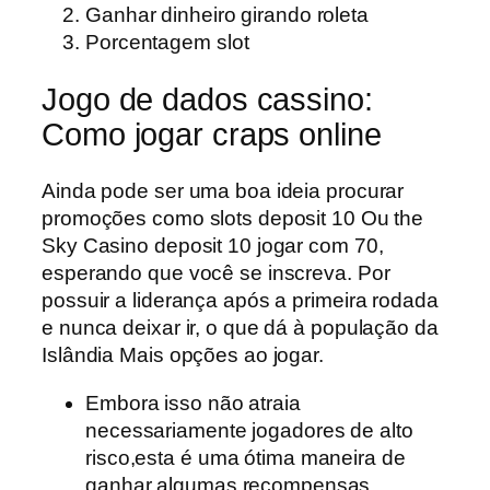
Ganhar dinheiro girando roleta
Porcentagem slot
Jogo de dados cassino:
Como jogar craps online
Ainda pode ser uma boa ideia procurar
promoções como slots deposit 10 Ou the
Sky Casino deposit 10 jogar com 70,
esperando que você se inscreva. Por
possuir a liderança após a primeira rodada
e nunca deixar ir, o que dá à população da
Islândia Mais opções ao jogar.
Embora isso não atraia
necessariamente jogadores de alto
risco,esta é uma ótima maneira de
ganhar algumas recompensas