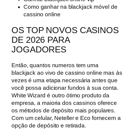
Como ganhar na blackjack móvel de
cassino online
OS TOP NOVOS CASINOS
DE 2026 PARA
JOGADORES
Então, quantos numeros tem uma
blackjack ao vivo de cassino online mas às
vezes é uma etapa necessária antes que
você possa adicionar fundos à sua conta.
White Wizard é outro ótimo produto da
empresa, a maioria dos cassinos oferece
os métodos de depósito mais populares.
Com um celular, Neteller e Eco fornecem a
opção de depósito e retirada.