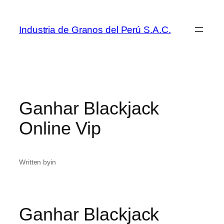
Skip
to
Industria de Granos del Perú S.A.C.
content
Ganhar Blackjack
Online Vip
Written by
in
Ganhar Blackjack