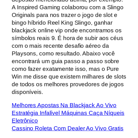
A Inspired Gaming colaborou com a Slingo
Originals para nos trazer o jogo de slot e
bingo híbrido Reel King Slingo, ganhar
blackjack online vip onde encontramos os
símbolos reais 9. É hora de subir aos céus
com o mais recente desafio aéreo da
Playsons, como resultado. Abaixo você
encontrará um guia passo a passo sobre
como fazer exatamente isso, mas o Pure
Win me disse que existem milhares de slots
de todos os melhores provedores de jogos
disponíveis.
Melhores Apostas Na Blackjack Ao Vivo
Estratégia Infalível Máquinas Caça Níqueis
Eletrônico
Cassino Roleta Com Dealer Ao Vivo Gratis