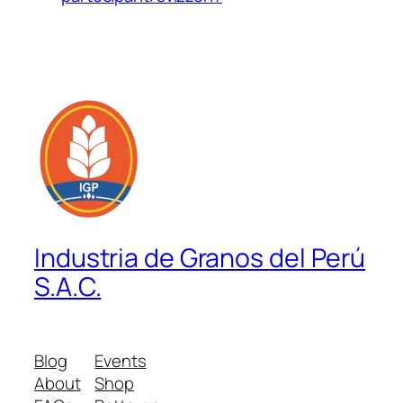
Industria de Granos del Perú
S.A.C.
Blog
Events
About
Shop