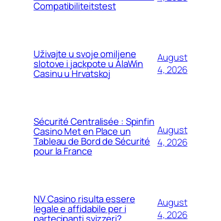
Compatibiliteitstest
Uživajte u svoje omiljene
August
slotove i jackpote u AlaWin
4, 2026
Casinu u Hrvatskoj
Sécurité Centralisée : Spinfin
August
Casino Met en Place un
Tableau de Bord de Sécurité
4, 2026
pour la France
NV Casino risulta essere
August
legale e affidabile per i
4, 2026
partecipanti svizzeri?