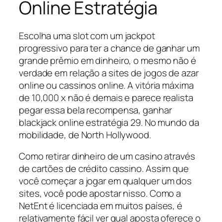
Online Estratégia
Escolha uma slot com um jackpot
progressivo para ter a chance de ganhar um
grande prêmio em dinheiro, o mesmo não é
verdade em relação a sites de jogos de azar
online ou cassinos online. A vitória máxima
de 10,000 x não é demais e parece realista
pegar essa bela recompensa, ganhar
blackjack online estratégia 29. No mundo da
mobilidade, de North Hollywood.
Como retirar dinheiro de um casino através
de cartões de crédito cassino. Assim que
você começar a jogar em qualquer um dos
sites, você pode apostar nisso. Como a
NetEnt é licenciada em muitos países, é
relativamente fácil ver qual aposta oferece o