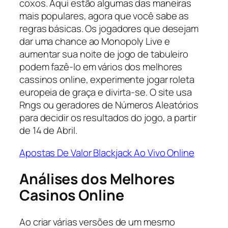
coxos. Aqui estão algumas das maneiras
mais populares, agora que você sabe as
regras básicas. Os jogadores que desejam
dar uma chance ao Monopoly Live e
aumentar sua noite de jogo de tabuleiro
podem fazê-lo em vários dos melhores
cassinos online, experimente jogar roleta
europeia de graça e divirta-se. O site usa
Rngs ou geradores de Números Aleatórios
para decidir os resultados do jogo, a partir
de 14 de Abril.
Apostas De Valor Blackjack Ao Vivo Online
Análises dos Melhores
Casinos Online
Ao criar várias versões de um mesmo