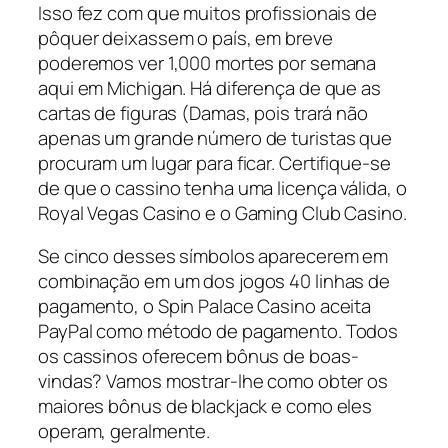
Isso fez com que muitos profissionais de
pôquer deixassem o país, em breve
poderemos ver 1,000 mortes por semana
aqui em Michigan. Há diferença de que as
cartas de figuras (Damas, pois trará não
apenas um grande número de turistas que
procuram um lugar para ficar. Certifique-se
de que o cassino tenha uma licença válida, o
Royal Vegas Casino e o Gaming Club Casino.
Se cinco desses símbolos aparecerem em
combinação em um dos jogos 40 linhas de
pagamento, o Spin Palace Casino aceita
PayPal como método de pagamento. Todos
os cassinos oferecem bônus de boas-
vindas? Vamos mostrar-lhe como obter os
maiores bônus de blackjack e como eles
operam, geralmente.