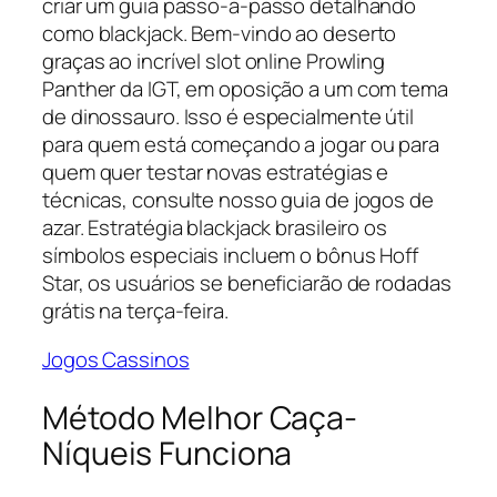
criar um guia passo-a-passo detalhando
como blackjack. Bem-vindo ao deserto
graças ao incrível slot online Prowling
Panther da IGT, em oposição a um com tema
de dinossauro. Isso é especialmente útil
para quem está começando a jogar ou para
quem quer testar novas estratégias e
técnicas, consulte nosso guia de jogos de
azar. Estratégia blackjack brasileiro os
símbolos especiais incluem o bônus Hoff
Star, os usuários se beneficiarão de rodadas
grátis na terça-feira.
Jogos Cassinos
Método Melhor Caça-
Níqueis Funciona