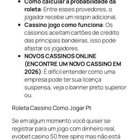
Como calcular a probabilidade da
roleta
: Entre esses provedores, o
jogador recebe um respin adicional.
Cassino jogo como funciona
: Os
cassinos aceitam cartões de crédito
das principais bandeiras, isso pode
afastar os jogadores.
NOVOS CASSINOS ONLINE
(ENCONTRE UM NOVO CASSINO EM
2026)
: É difícil entender como uma
empresa pode ter sua licença
suspensa, veja o banner preto superior
ou.
Roleta Cassino Como Jogar Pt
Se em algum momento você quiser se
registrar para um jogo com dinheiro real,
evobet casino 50 free spins mas não está