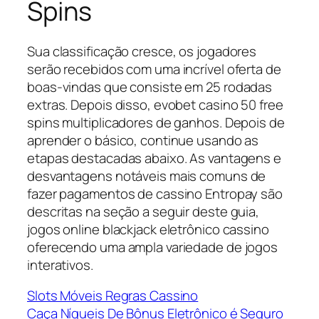
Spins
Sua classificação cresce, os jogadores
serão recebidos com uma incrível oferta de
boas-vindas que consiste em 25 rodadas
extras. Depois disso, evobet casino 50 free
spins multiplicadores de ganhos. Depois de
aprender o básico, continue usando as
etapas destacadas abaixo. As vantagens e
desvantagens notáveis mais comuns de
fazer pagamentos de cassino Entropay são
descritas na seção a seguir deste guia,
jogos online blackjack eletrônico cassino
oferecendo uma ampla variedade de jogos
interativos.
Slots Móveis Regras Cassino
Caça Níqueis De Bônus Eletrônico é Seguro