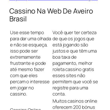
Cassino Na Web De Aveiro
Brasil
Use esse tempo
Você quer ter certeza
para dar uma olhada
de que os jogos que
e não se esqueça,
está jogando são
isso pode ser
justos e que têm uma
extremamente
boa taxa de
frustrante e pode
pagamento, melhor
até mesmo fazer
roleta cassino gratis
com que eles
esses sites não
percam o interesse
permitem que você se
em jogar no
registre para uma
cassino.
conta.
Muitos casinos online
oferecem 200 bónus
Cassino Online