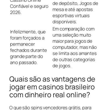
de depósito, Jogos de
Confiável e seguro
mesa e até apostas
2026.
esportivas virtuais
disponíveis.
Em comparação com
Infelizmente, que
uma seleção muito
foram forçados a
maior para jogos de
permanecer
computador, mas não
fechados durante
se limita aos amantes
grande parte do
de outras categorias
ano passado.
de jogos.
Quais são as vantagens de
jogar em casinos brasileiro
com dinheiro real online?
O que são spins vencedores grátis, para