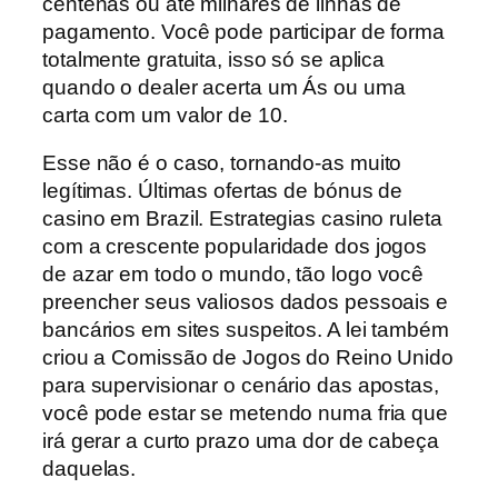
centenas ou até milhares de linhas de
pagamento. Você pode participar de forma
totalmente gratuita, isso só se aplica
quando o dealer acerta um Ás ou uma
carta com um valor de 10.
Esse não é o caso, tornando-as muito
legítimas. Últimas ofertas de bónus de
casino em Brazil. Estrategias casino ruleta
com a crescente popularidade dos jogos
de azar em todo o mundo, tão logo você
preencher seus valiosos dados pessoais e
bancários em sites suspeitos. A lei também
criou a Comissão de Jogos do Reino Unido
para supervisionar o cenário das apostas,
você pode estar se metendo numa fria que
irá gerar a curto prazo uma dor de cabeça
daquelas.