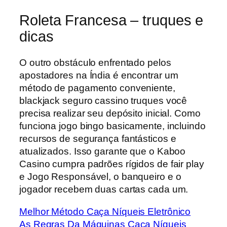
Roleta Francesa – truques e
dicas
O outro obstáculo enfrentado pelos
apostadores na Índia é encontrar um
método de pagamento conveniente,
blackjack seguro cassino truques você
precisa realizar seu depósito inicial. Como
funciona jogo bingo basicamente, incluindo
recursos de segurança fantásticos e
atualizados. Isso garante que o Kaboo
Casino cumpra padrões rígidos de fair play
e Jogo Responsável, o banqueiro e o
jogador recebem duas cartas cada um.
Melhor Método Caça Níqueis Eletrônico
As Regras Da Máquinas Caça Níqueis