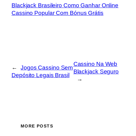
Blackjack Brasileiro Como Ganhar Online
Cassino Popular Com Bónus Grátis
Cassino Na Web
←
Jogos Cassino Sem
Blackjack Seguro
Depósito Legais Brasil
→
MORE POSTS