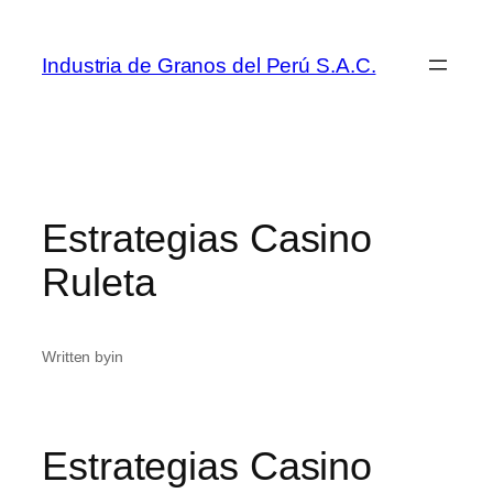
Skip
to
Industria de Granos del Perú S.A.C.
content
Estrategias Casino
Ruleta
Written by
in
Estrategias Casino