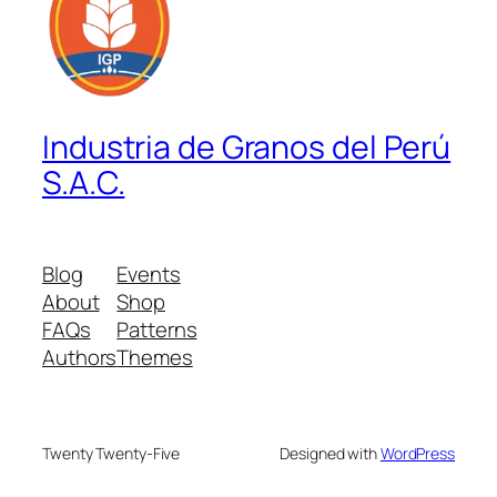
Industria de Granos del Perú
S.A.C.
Blog
Events
About
Shop
FAQs
Patterns
Authors
Themes
Twenty Twenty-Five
Designed with
WordPress