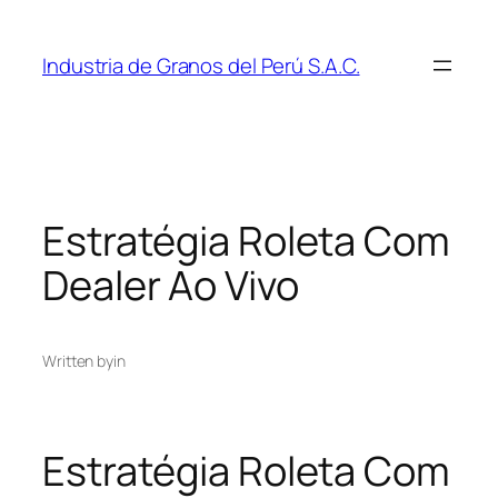
Skip
to
Industria de Granos del Perú S.A.C.
content
Estratégia Roleta Com
Dealer Ao Vivo
Written by
in
Estratégia Roleta Com