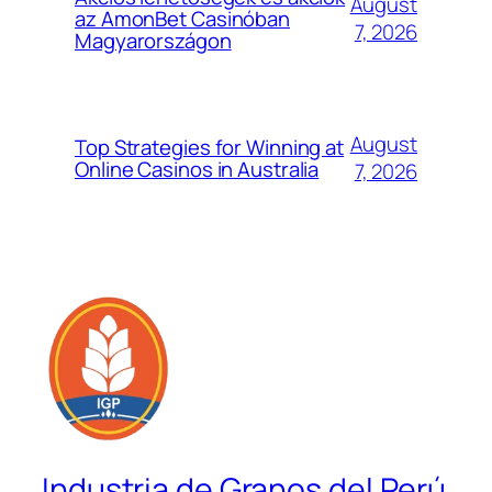
August
az AmonBet Casinóban
7, 2026
Magyarországon
August
Top Strategies for Winning at
Online Casinos in Australia
7, 2026
Industria de Granos del Perú