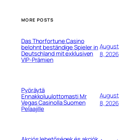
MORE POSTS
Das Thorfortune Casino
August
belohnt beständige Spieler in
Deutschland mit exklusiven
8, 2026
VIP-Prämien
Pyöräytä
August
Ennakkoluulottomasti Mr
Vegas Casinolla Suomen
8, 2026
Pelaajille
Akciós lehetőségek és akciók