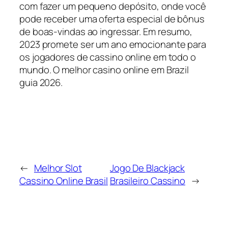
com fazer um pequeno depósito, onde você
pode receber uma oferta especial de bônus
de boas-vindas ao ingressar. Em resumo,
2023 promete ser um ano emocionante para
os jogadores de cassino online em todo o
mundo. O melhor casino online em Brazil
guia 2026.
←
Melhor Slot
Jogo De Blackjack
Cassino Online Brasil
Brasileiro Cassino
→