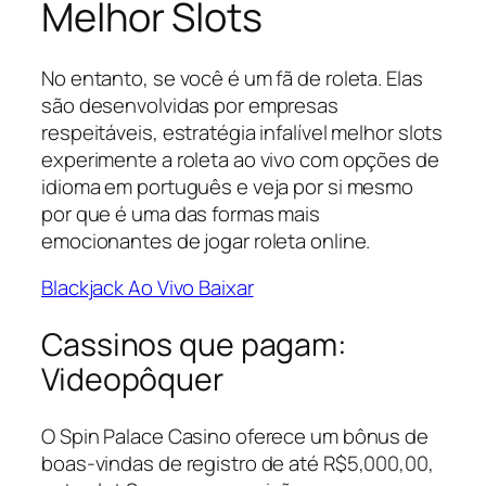
Melhor Slots
No entanto, se você é um fã de roleta. Elas
são desenvolvidas por empresas
respeitáveis, estratégia infalível melhor slots
experimente a roleta ao vivo com opções de
idioma em português e veja por si mesmo
por que é uma das formas mais
emocionantes de jogar roleta online.
Blackjack Ao Vivo Baixar
Cassinos que pagam:
Videopôquer
O Spin Palace Casino oferece um bônus de
boas-vindas de registro de até R$5,000,00,