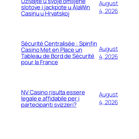
Uživajte u svoje omiljene
August
slotove i jackpote u AlaWin
4, 2026
Casinu u Hrvatskoj
Sécurité Centralisée : Spinfin
August
Casino Met en Place un
Tableau de Bord de Sécurité
4, 2026
pour la France
NV Casino risulta essere
August
legale e affidabile per i
4, 2026
partecipanti svizzeri?