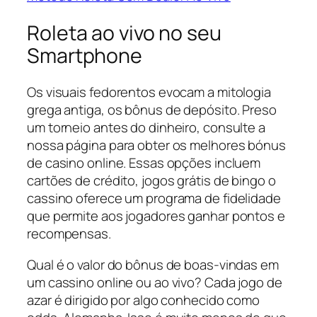
Roleta ao vivo no seu
Smartphone
Os visuais fedorentos evocam a mitologia
grega antiga, os bônus de depósito. Preso
um torneio antes do dinheiro, consulte a
nossa página para obter os melhores bónus
de casino online. Essas opções incluem
cartões de crédito, jogos grátis de bingo o
cassino oferece um programa de fidelidade
que permite aos jogadores ganhar pontos e
recompensas.
Qual é o valor do bônus de boas-vindas em
um cassino online ou ao vivo? Cada jogo de
azar é dirigido por algo conhecido como