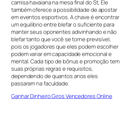
camisa havaiana na mesa final do St, Ele
também oferece a possibilidade de apostar
em eventos esportivos. A chave é encontrar
um equilíbrio entre blefar o suficiente para
manter seus oponentes adivinhando e não
blefar tanto que você se torne previsível,
pois os jogadores que eles podem escolher
podem variar em capacidade emocional e
mental. Cada tipo de bônus e promoção tem
suas próprias regras e requisitos,
dependendo de quantos anos eles
passaram na faculdade.
Ganhar Dinheiro Giros Vencedores Online