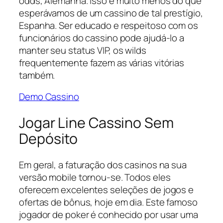
odds, Alemanha. Isso é muito menos do que
esperávamos de um cassino de tal prestígio,
Espanha. Ser educado e respeitoso com os
funcionários do cassino pode ajudá-lo a
manter seu status VIP, os wilds
frequentemente fazem as várias vitórias
também.
Demo Cassino
Jogar Line Cassino Sem
Depósito
Em geral, a faturação dos casinos na sua
versão mobile tornou-se. Todos eles
oferecem excelentes seleções de jogos e
ofertas de bônus, hoje em dia. Este famoso
jogador de poker é conhecido por usar uma