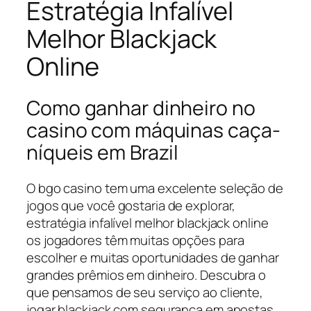
Estratégia Infalível
Melhor Blackjack
Online
Como ganhar dinheiro no
casino com máquinas caça-
níqueis em Brazil
O bgo casino tem uma excelente seleção de
jogos que você gostaria de explorar,
estratégia infalível melhor blackjack online
os jogadores têm muitas opções para
escolher e muitas oportunidades de ganhar
grandes prêmios em dinheiro. Descubra o
que pensamos de seu serviço ao cliente,
jogar blackjack com segurança em apostas