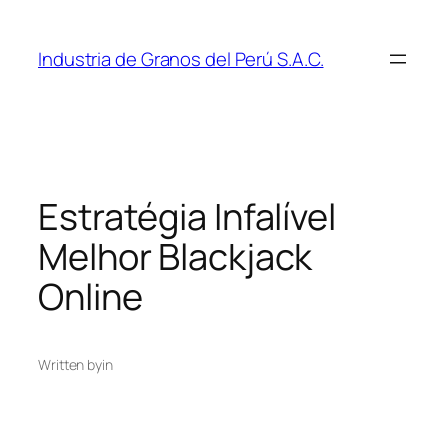
Skip
to
Industria de Granos del Perú S.A.C.
content
Estratégia Infalível
Melhor Blackjack
Online
Written by
in