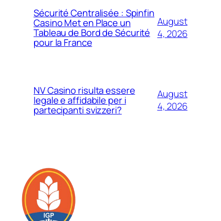
Sécurité Centralisée : Spinfin
August
Casino Met en Place un
Tableau de Bord de Sécurité
4, 2026
pour la France
NV Casino risulta essere
August
legale e affidabile per i
4, 2026
partecipanti svizzeri?