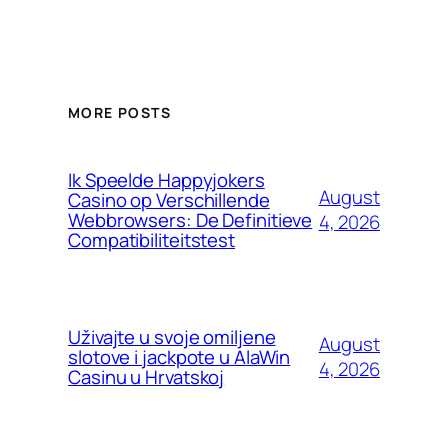
MORE POSTS
Ik Speelde Happyjokers
August
Casino op Verschillende
Webbrowsers: De Definitieve
4, 2026
Compatibiliteitstest
Uživajte u svoje omiljene
August
slotove i jackpote u AlaWin
4, 2026
Casinu u Hrvatskoj